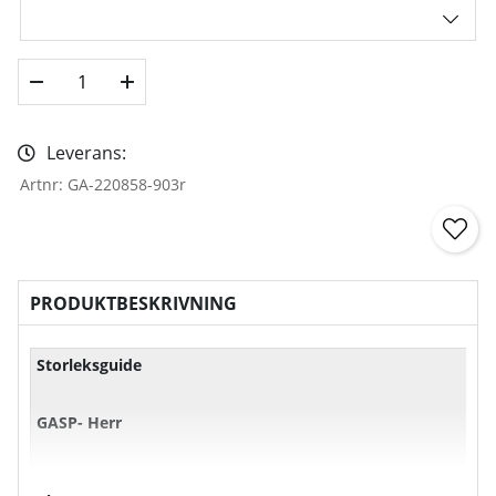
Leverans:
Artnr:
GA-220858-903r
PRODUKTBESKRIVNING
Storleksguide
GASP- Herr
XS
S
M
L