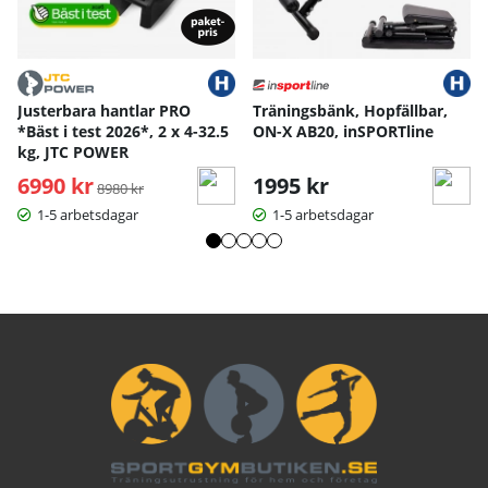
Justerbara hantlar PRO
Träningsbänk, Hopfällbar,
*Bäst i test 2026*, 2 x 4-32.5
ON-X AB20, inSPORTline
kg, JTC POWER
6990 kr
Ordinarie pris:
1995 kr
8980 kr
1-5 arbetsdagar
1-5 arbetsdagar