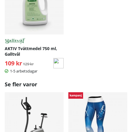
AKTIV Tvättmedel 750 ml,
Galltvål
109 kr
Ordinarie pris:
129 kr
1-5 arbetsdagar
Se fler varor