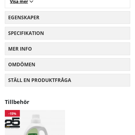
Visa mer
Bröst
101
107
113
11
EGENSKAPER
Midja
71
77
83
89
SPECIFIKATION
Höft
97
103
10
MER INFO
Mått angivna i cm.
OMDÖMEN
MEDELBETYG 0 AV 5 ANTAL BETYG 0
STÄLL EN PRODUKTFRÅGA
Tillbehör
-15%