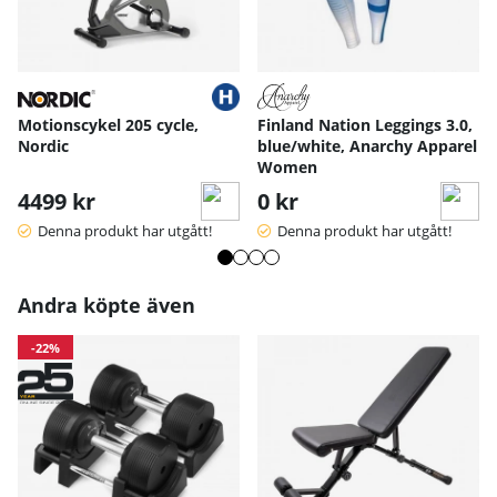
S
M
L
XL
Motionscykel 205 cycle,
Finland Nation Leggings 3.0,
Handskens längd
17
18
19
20
Nordic
blue/white, Anarchy Apparel
Handskens bredd
10
10.5
11
11.
Women
Handskens bredd längst ned
8
9.5
10
10.
4499 kr
0 kr
12.
Handskens längd - dam
13.5
14.2
5
Denna produkt har utgått!
Denna produkt har utgått!
Handskens bred - dam
8.5
9
9.5
Mått angivna i cm.
Andra köpte även
-22%