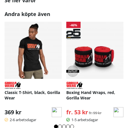
Se fler varor
Andra köpte även
-46%
Classic T-Shirt, black, Gorilla
Boxing Hand Wraps, red,
Wear
Gorilla Wear
369 kr
fr. 53 kr
Ordinarie pris:
fr. 99 kr
2-6 arbetsdagar
1-5 arbetsdagar