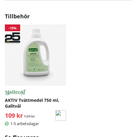
Tillbehör
-15%
AKTIV Tvättmedel 750 ml,
Galltvål
109 kr
Ordinarie pris:
129 kr
1-5 arbetsdagar