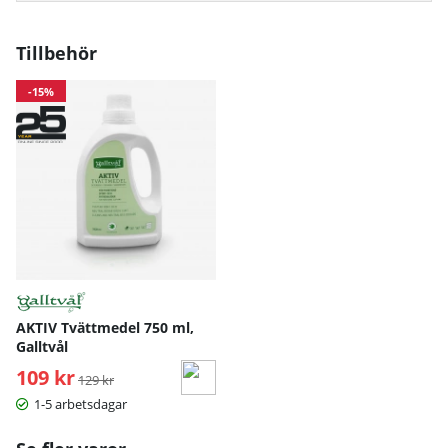
Tillbehör
-15%
AKTIV Tvättmedel 750 ml,
Galltvål
109 kr
Ordinarie pris:
129 kr
1-5 arbetsdagar