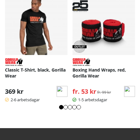
Classic T-Shirt, black, Gorilla
Boxing Hand Wraps, red,
Wear
Gorilla Wear
369 kr
fr. 53 kr
Ordinarie pris:
fr. 99 kr
2-6 arbetsdagar
1-5 arbetsdagar