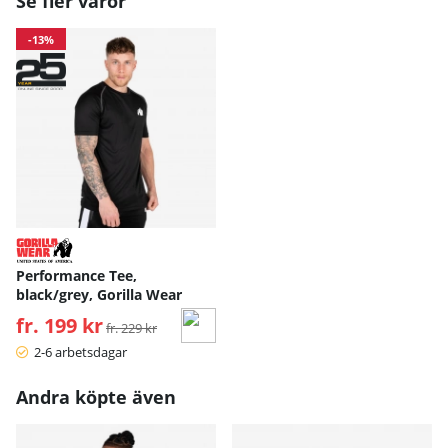
Se fler varor
-13%
Performance Tee,
black/grey, Gorilla Wear
fr. 199 kr
Ordinarie pris:
fr. 229 kr
2-6 arbetsdagar
Andra köpte även