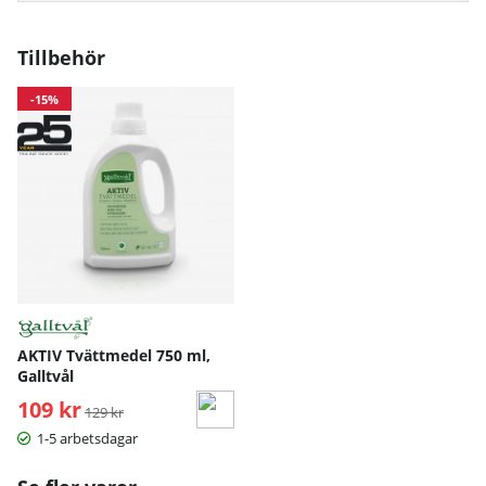
Tillbehör
-15%
AKTIV Tvättmedel 750 ml,
Galltvål
109 kr
Ordinarie pris:
129 kr
1-5 arbetsdagar