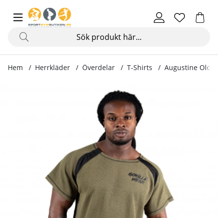
Hem
Herrkläder
Överdelar
T-Shirts
Augustine Old S
Produktbilder Augustine Old School Work Out Top, army g