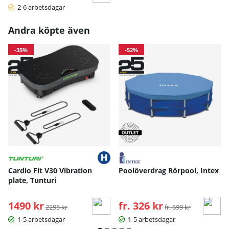
2-6 arbetsdagar
Andra köpte även
-35%
-52%
Cardio Fit V30 Vibration
Poolöverdrag Rörpool, Intex
plate, Tunturi
1490 kr
Ordinarie pris:
fr. 326 kr
Ordinarie pris:
2295 kr
fr. 699 kr
1-5 arbetsdagar
1-5 arbetsdagar