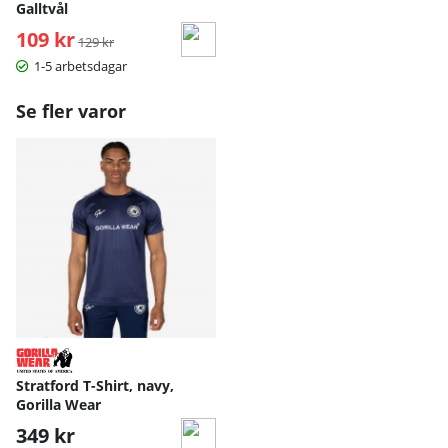
Galltvål
109 kr
Ordinarie pris:
129 kr
1-5 arbetsdagar
Se fler varor
Stratford T-Shirt, navy,
Gorilla Wear
349 kr