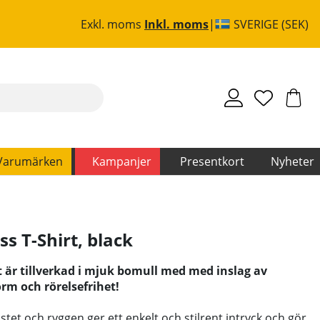
Exkl. moms
Inkl. moms
SVERIGE (SEK)
Varumärken
Kampanjer
Presentkort
Nyheter
ss T-Shirt, black
t är tillverkad i mjuk bomull med med inslag av
rm och rörelsefrihet!
tet och ryggen ger ett enkelt och stilrent intryck och gör