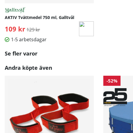
AKTIV Tvättmedel 750 ml, Galltvål
109 kr
Ordinarie pris:
129 kr
1-5 arbetsdagar
Se fler varor
Andra köpte även
-52%