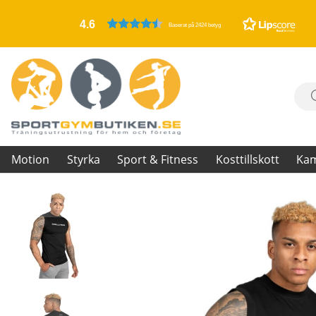
4.6
Baserat på 2424 betyg
Motion
Styrka
Sport & Fitness
Kosttillskott
Ka
Produktbilder Sorrento Sleeveless T-Shirt, black