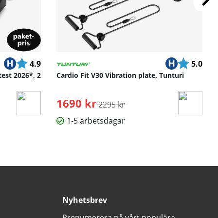
Betyg:
utav 5 stjärnor
Betyg:
utav
4.9
5.0
test 2026*, 2
Cardio Fit V30 Vibration plate, Tunturi
1690 kr
Ordinarie pris:
2295 kr
1-5 arbetsdagar
Nyhetsbrev
Prenumerera på vårt populära