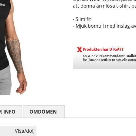
att denna ärmlösa t-shirt p
- Slim fit
- Mjuk bomull med inslag av 
R INFO
OMDÖMEN
MEDELBETYG 0 AV 5 ANTAL BETY
Visa/dölj