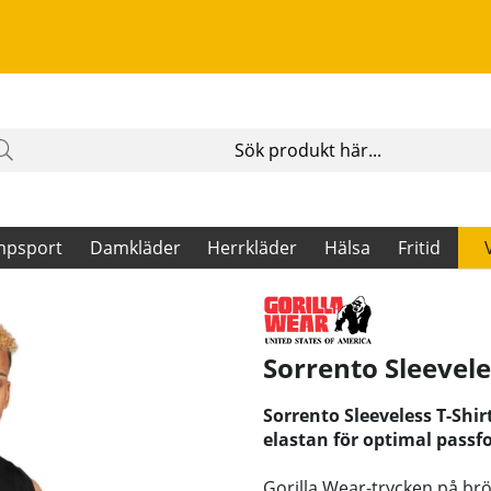
mpsport
Damkläder
Herrkläder
Hälsa
Fritid
Sorrento Sleevele
Sorrento Sleeveless T-Shir
elastan för optimal passfo
Gorilla Wear-trycken på brös