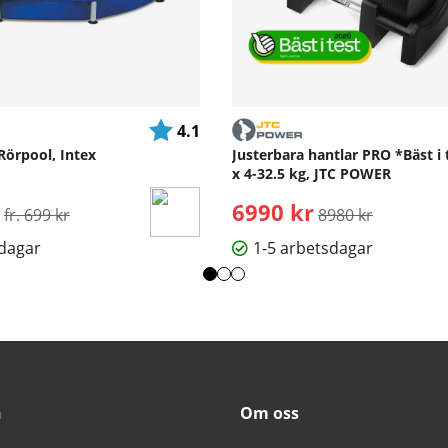
Betyg:
utav 5 stjärnor
4.1
Rörpool, Intex
Justerbara hantlar PRO *Bäst i 
x 4-32.5 kg, JTC POWER
Ordinarie pris:
6990 kr
Ordinarie pris:
fr. 699 kr
8980 kr
sdagar
1-5 arbetsdagar
n
Om oss