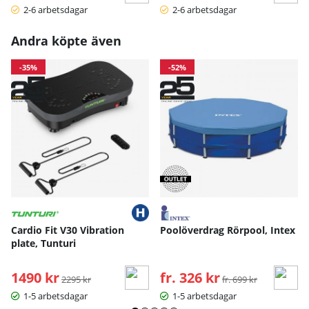
2-6 arbetsdagar
2-6 arbetsdagar
Andra köpte även
-35%
-52%
Cardio Fit V30 Vibration
Poolöverdrag Rörpool, Intex
plate, Tunturi
1490 kr
Ordinarie pris:
fr. 326 kr
Ordinarie pris:
2295 kr
fr. 699 kr
1-5 arbetsdagar
1-5 arbetsdagar