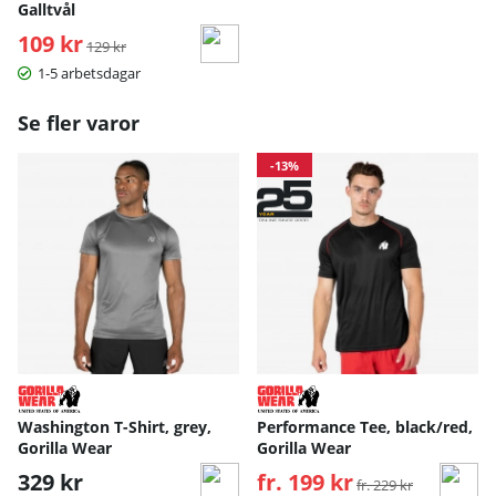
Galltvål
109 kr
Ordinarie pris:
129 kr
1-5 arbetsdagar
Se fler varor
-13%
Washington T-Shirt, grey,
Performance Tee, black/red,
Gorilla Wear
Gorilla Wear
329 kr
fr. 199 kr
Ordinarie pris:
fr. 229 kr