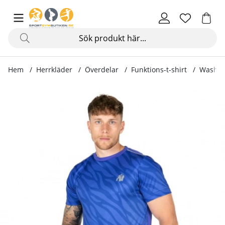
Hem
Herrkläder
Överdelar
Funktions-t-shirt
Washing
Produktbilder Washington T-Shirt, blue