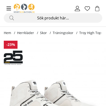
Hem
Herrkläder
Skor
Träningsskor
Troy High Tops, 
Produktbilder Troy High Tops, white
-23%