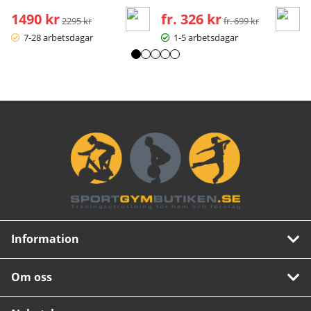
1490 kr
Ordinarie pris:
fr. 326 kr
Ordinarie pris:
2295 kr
fr. 699 kr
7-28 arbetsdagar
1-5 arbetsdagar
Information
Om oss