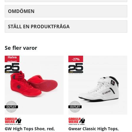
OMDÖMEN
MEDELBETYG 0 AV 5 ANTAL BETYG 0
STÄLL EN PRODUKTFRÅGA
Se fler varor
Halva
-27%
priset
GW High Tops Shoe, red,
Gwear Classic High Tops,