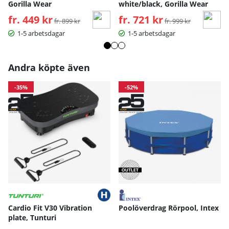
Gorilla Wear
white/black, Gorilla Wear
fr. 449 kr
Ordinarie pris:
fr. 721 kr
Ordinarie pris:
fr. 899 kr
fr. 999 kr
1-5 arbetsdagar
1-5 arbetsdagar
Andra köpte även
-35%
-52%
Cardio Fit V30 Vibration
Poolöverdrag Rörpool, Intex
plate, Tunturi