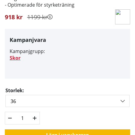
- Optimerade för styrketräning
918
kr
1199
kr
Kampanjvara
Kampanjgrupp:
Skor
Storlek:
Lägg i varukorgen