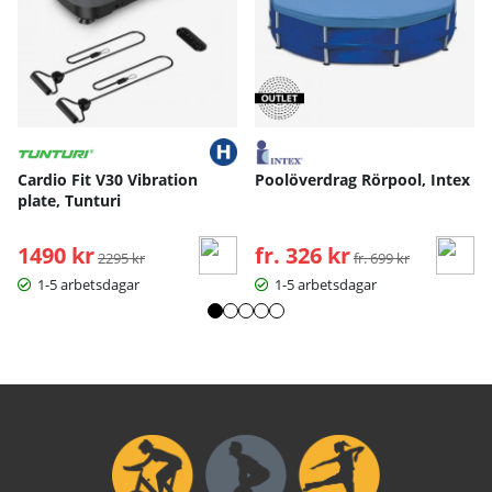
Cardio Fit V30 Vibration
Poolöverdrag Rörpool, Intex
plate, Tunturi
1490 kr
Ordinarie pris:
fr. 326 kr
Ordinarie pris:
2295 kr
fr. 699 kr
1-5 arbetsdagar
1-5 arbetsdagar