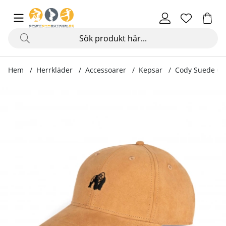
Hem
Herrkläder
Accessoarer
Kepsar
Cody Suede Ca
Produktbilder Cody Suede Cap, beige