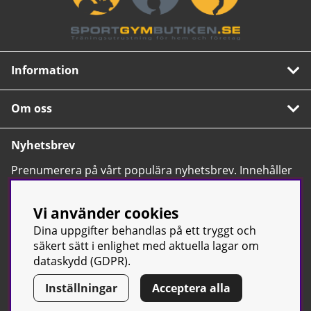
Information
Om oss
Nyhetsbrev
Prenumerera på vårt populära nyhetsbrev. Innehåller
tips, nyheter och våra allra bästa erbjudanden.
OK
Vi använder cookies
Dina uppgifter behandlas på ett tryggt och
säkert sätt i enlighet med aktuella lagar om
dataskydd (GDPR).
Inställningar
Acceptera alla
© Sport & Gym Butiken JTC AB |
Kontakta oss
| All rights reserved
| Org.nr: 556668-7058 | Tel: 0500-42 87 00