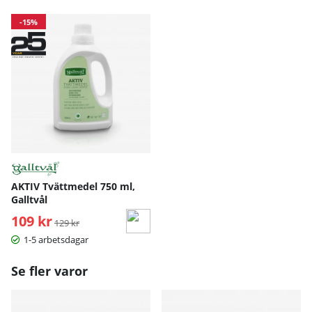
-15%
AKTIV Tvättmedel 750 ml,
Galltvål
109 kr
Ordinarie pris:
129 kr
1-5 arbetsdagar
Se fler varor