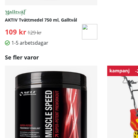
AKTIV Tvättmedel 750 ml, Galltvål
109 kr
Ordinarie pris:
129 kr
1-5 arbetsdagar
Se fler varor
-