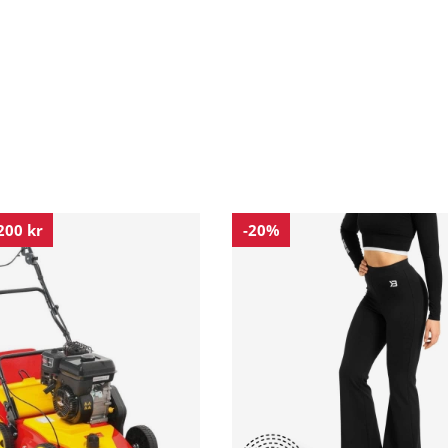
200 kr
-20%