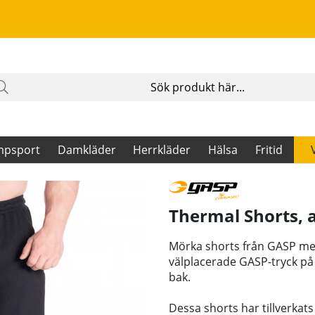
mpsport
Damkläder
Herrkläder
Hälsa
Fritid
Thermal Shorts, 
Mörka shorts från GASP med
välplacerade GASP-tryck på 
bak.
Dessa shorts har tillverkat