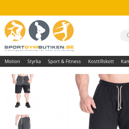
Motion
Styrka
Sport & Fitness
Kosttillskott
Ka
Produktbilder Thermal Shorts, asphalt