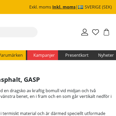
Exkl. moms
Inkl. moms
SVERIGE (SEK)
Varumärken
Kampanjer
Presentkort
Nyheter
asphalt
,
GASP
 en dragsko av kraftig bomull vid midjan och två
vänstra benet, en i fram och en som går vertikalt nedför i
s i termiskt material och är därmed speciellt utformade