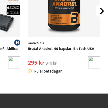
4*, Abilica
Brutal Anadrol, 90 kapslar, BioTech USA
295 kr
Ordinarie pris:
310 kr
1-5 arbetsdagar