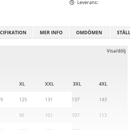
Leverans:
CIFIKATION
MER INFO
OMDÖMEN
MEDELBETYG
STÄL
Visa/dölj
XL
XXL
3XL
4XL
19
125
131
137
143
9
95
101
107
113