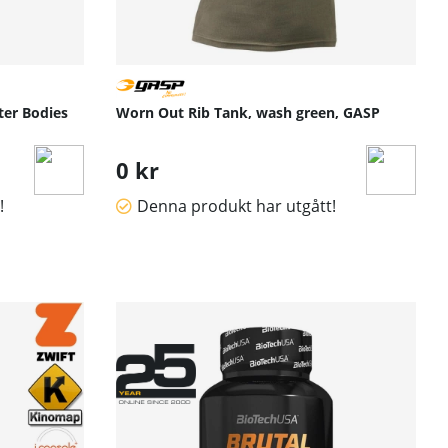
tter Bodies
Worn Out Rib Tank, wash green, GASP
0 kr
!
Denna produkt har utgått!