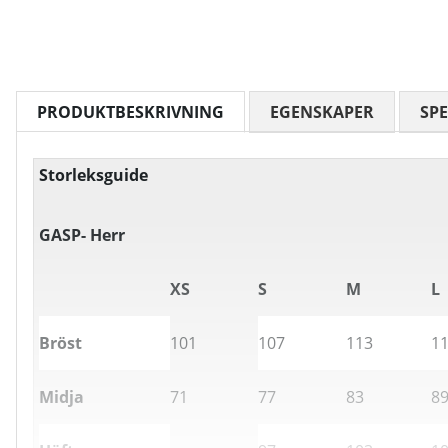
PRODUKTBESKRIVNING
EGENSKAPER
SPE
Storleksguide
GASP- Herr
XS
S
M
L
Bröst
101
107
113
1
Midja
71
77
83
8