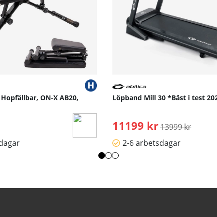
 Hopfällbar, ON-X AB20,
Löpband Mill 30 *Bäst i test 202
11199 kr
Ordinarie pris:
13999 kr
sdagar
2-6 arbetsdagar