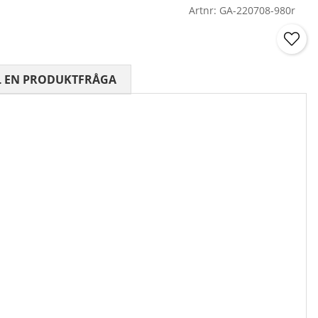
Artnr:
GA-220708-980r
 0 AV 5 ANTAL BETYG 0
L EN PRODUKTFRÅGA