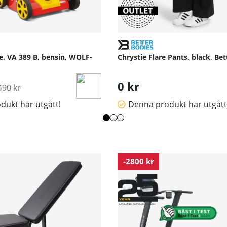
L
0
1.5
0.5
e, VA 389 B, bensin, WOLF-
Chrystie Flare Pants, black, Be
rdinarie pris:
0 kr
490 kr
dukt har utgått!
Denna produkt har utgått
-2800 kr