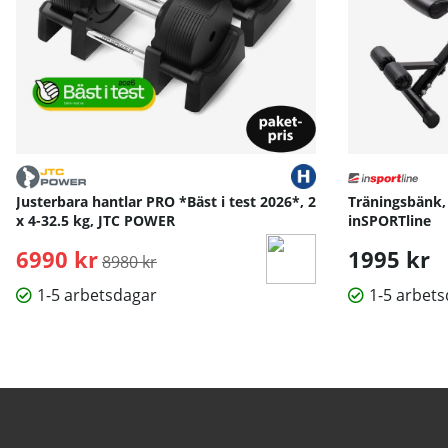
Justerbara hantlar PRO *Bäst i test 2026*, 2
Träningsbänk,
x 4-32.5 kg, JTC POWER
inSPORTline
6990 kr
Ordinarie pris:
1995 kr
8980 kr
1-5 arbetsdagar
1-5 arbet