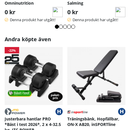
Omninutrition
Salming
Handskens bredd
10
10.5
11
11.
0 kr
0 kr
Handskens bredd längst ned
8
9.5
10
10.
12.
Handskens längd - dam
13.5
14.2
Denna produkt har utgått!
Denna produkt har utgått!
5
Handskens bred - dam
8.5
9
9.5
Andra köpte även
Mått angivna i cm.
-22%
Justerbara hantlar PRO
Träningsbänk, Hopfällbar,
*Bäst i test 2026*, 2 x 4-32.5
ON-X AB20, inSPORTline
kg, JTC POWER