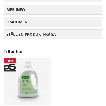
Höft
97
103
10
MER INFO
Mått angivna i cm.
OMDÖMEN
MEDELBETYG 0 AV 5 ANTAL BETYG 0
STÄLL EN PRODUKTFRÅGA
Tillbehör
-15%