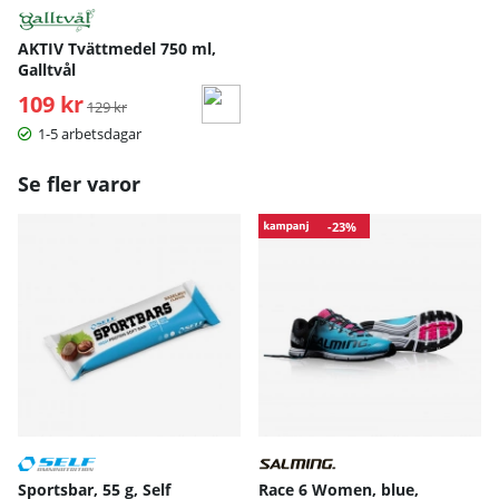
AKTIV Tvättmedel 750 ml,
Galltvål
109 kr
Ordinarie pris:
129 kr
1-5 arbetsdagar
Se fler varor
-23%
S
M
L
XL
Sportsbar, 55 g, Self
Race 6 Women, blue,
Handskens längd
17
18
19
20