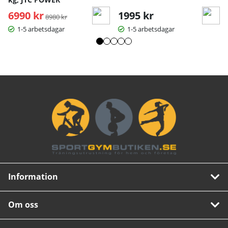
6990 kr
Ordinarie pris:
1995 kr
8980 kr
1-5 arbetsdagar
1-5 arbetsdagar
Information
Om oss