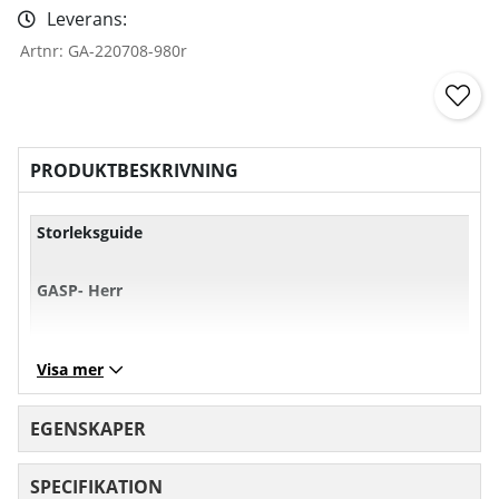
Leverans:
Artnr:
GA-220708-980r
PRODUKTBESKRIVNING
Storleksguide
GASP- Herr
XS
S
M
L
Visa mer
Bröst
101
107
113
11
EGENSKAPER
Midja
71
77
83
89
SPECIFIKATION