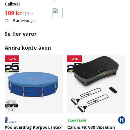
Galltvål
109 kr
Ordinarie pris:
129 kr
1-5 arbetsdagar
Se fler varor
Andra köpte även
-52%
-26%
Poolöverdrag Rörpool, Intex
Cardio Fit V30 Vibration