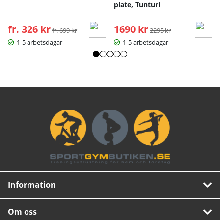
plate, Tunturi
fr. 326 kr
Ordinarie pris:
1690 kr
Ordinarie pris:
fr. 699 kr
2295 kr
1-5 arbetsdagar
1-5 arbetsdagar
Information
Om oss