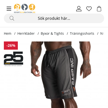
Hem
Herrkläder
Byxor & Tights
Träningsshorts
NO1 
Produktbilder NO1 Mesh Shorts, black
-26%