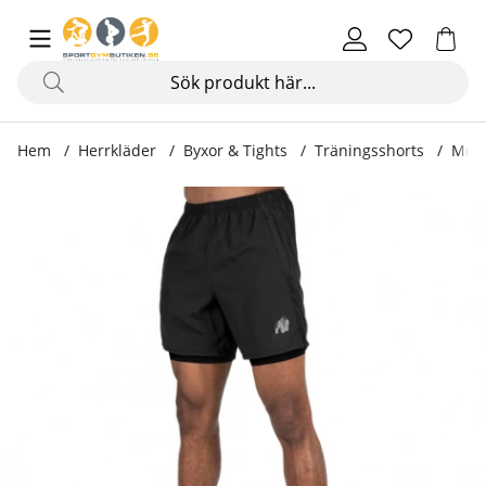
Hem
Herrkläder
Byxor & Tights
Träningsshorts
Mode
Produktbilder Modesto 2-In-1 Shorts, black