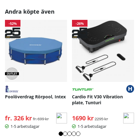
Andra köpte även
-52%
-26%
Poolöverdrag Rörpool, Intex
Cardio Fit V30 Vibration
plate, Tunturi
fr. 326 kr
Ordinarie pris:
1690 kr
Ordinarie pris:
fr. 699 kr
2295 kr
1-5 arbetsdagar
1-5 arbetsdagar