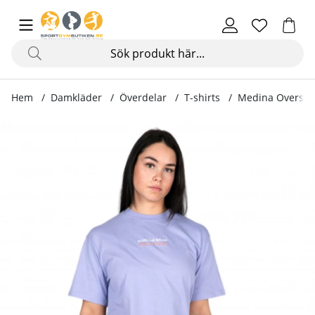
Hem
Damkläder
Överdelar
T-shirts
Medina Oversized
Produktbilder Medina Oversized T-Shirt, lilac