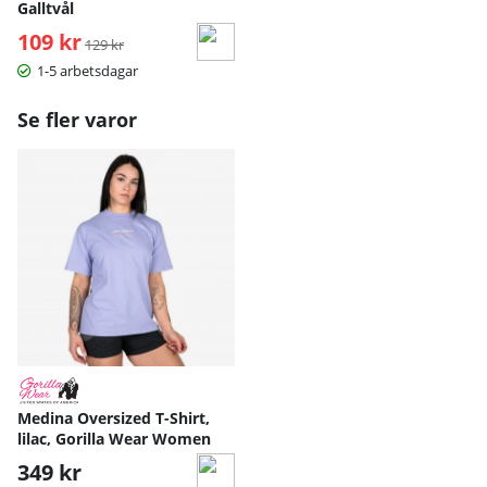
Galltvål
109 kr
Ordinarie pris:
129 kr
1-5 arbetsdagar
Se fler varor
Medina Oversized T-Shirt,
lilac, Gorilla Wear Women
349 kr