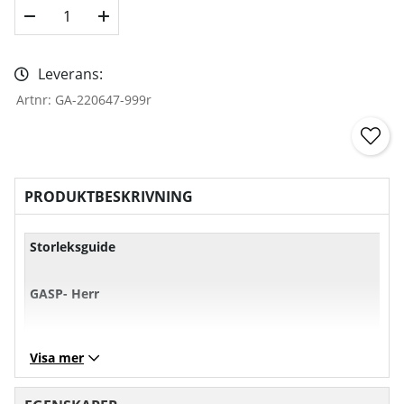
Leverans:
Artnr:
GA-220647-999r
PRODUKTBESKRIVNING
Storleksguide
GASP- Herr
XS
S
M
L
Visa mer
Bröst
101
107
113
11