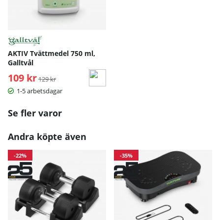
AKTIV Tvättmedel 750 ml,
Galltvål
109 kr
Ordinarie pris:
129 kr
1-5 arbetsdagar
Se fler varor
Andra köpte även
-22%
-35%