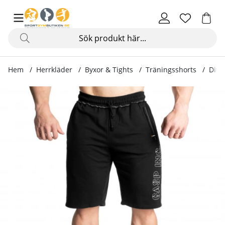
Hem
Herrkläder
Byxor & Tights
Träningsshorts
Divi
Produktbilder Division Sweatshorts, black