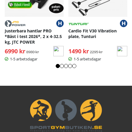
S
M
L
XL
Handskens längd
17
18
19
20
Handskens bredd
10
10.5
11
11.
Handskens bredd längst ned
8
9.5
10
10.
Justerbara hantlar PRO
Cardio Fit V30 Vibration
*Bäst i test 2026*, 2 x 4-32.5
plate, Tunturi
12.
Handskens längd - dam
13.5
14.2
kg, JTC POWER
5
Handskens bred - dam
8.5
9
9.5
6990 kr
Ordinarie pris:
1490 kr
Ordinarie pris:
8980 kr
2295 kr
Mått angivna i cm.
1-5 arbetsdagar
1-5 arbetsdagar