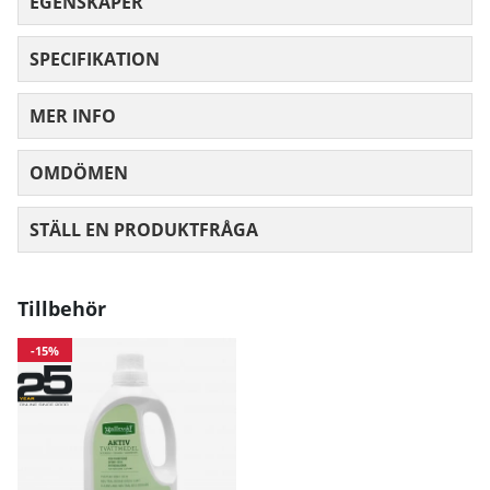
EGENSKAPER
Midja
71
77
83
89
SPECIFIKATION
Höft
97
103
10
MER INFO
Mått angivna i cm.
OMDÖMEN
MEDELBETYG 0 AV 5 ANTAL BETYG 0
STÄLL EN PRODUKTFRÅGA
Tillbehör
-15%