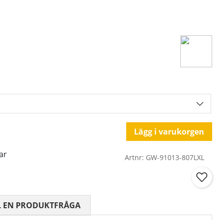
Lägg i varukorgen
ar
Artnr:
GW-91013-807LXL
 0 AV 5 ANTAL BETYG 0
L EN PRODUKTFRÅGA