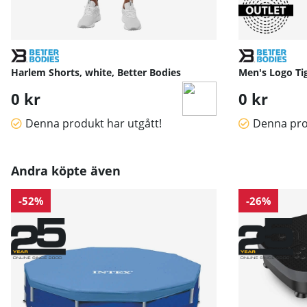
Harlem Shorts, white, Better Bodies
Men's Logo Tig
0 kr
0 kr
Denna produkt har utgått!
Denna pro
Andra köpte även
-52%
-26%