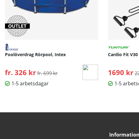
Poolöverdrag Rörpool, Intex
Cardio Fit V30
fr. 326 kr
Ordinarie pris:
1690 kr
O
fr. 699 kr
2
1-5 arbetsdagar
1-5 arbet
Informatio