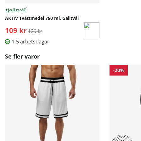
AKTIV Tvättmedel 750 ml, Galltvål
109 kr
Ordinarie pris:
129 kr
1-5 arbetsdagar
Se fler varor
-20%