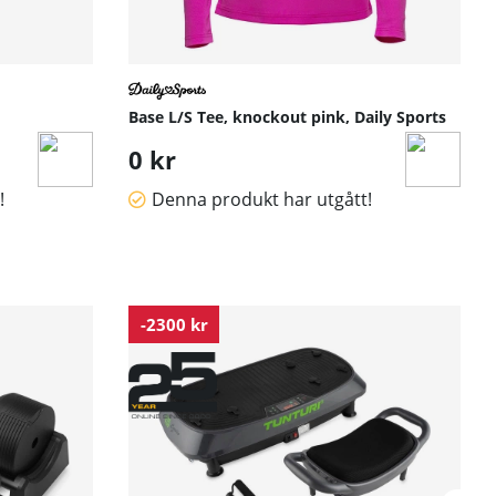
Base L/S Tee, knockout pink, Daily Sports
0 kr
!
Denna produkt har utgått!
-2300 kr