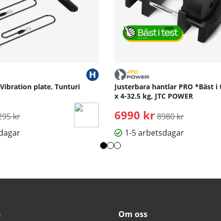
 Vibration plate, Tunturi
Justerbara hantlar PRO *Bäst i 
x 4-32.5 kg, JTC POWER
rdinarie pris:
6990 kr
Ordinarie pris:
295 kr
8980 kr
sdagar
1-5 arbetsdagar
n
Om oss