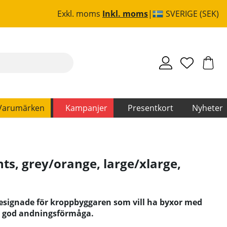
Exkl. moms
Inkl. moms
SVERIGE (SEK)
Varumärken
Kampanjer
Presentkort
Nyheter
ts, grey/orange, large/xlarge
,
esignade för kroppbyggaren som vill ha byxor med
h god andningsförmåga.