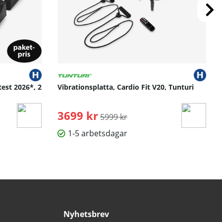
test 2026*, 2
Vibrationsplatta, Cardio Fit V20, Tunturi
3699 kr
Ordinarie pris:
5999 kr
1-5 arbetsdagar
Nyhetsbrev