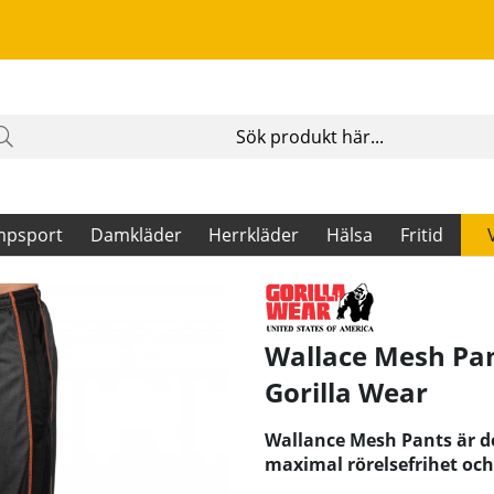
mpsport
Damkläder
Herrkläder
Hälsa
Fritid
Wallace Mesh Pan
Gorilla Wear
Wallance Mesh Pants är d
maximal rörelsefrihet oc