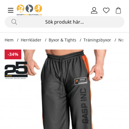
Hem
Herrkläder
Byxor & Tights
Träningsbyxor
No1 M
Produktbilder No1 Mesh Pant, black/flame
-34%