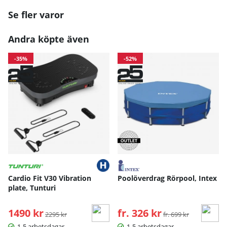
Se fler varor
Andra köpte även
-35%
-52%
Cardio Fit V30 Vibration
Poolöverdrag Rörpool, Intex
plate, Tunturi
1490 kr
Ordinarie pris:
fr. 326 kr
Ordinarie pris:
2295 kr
fr. 699 kr
1-5 arbetsdagar
1-5 arbetsdagar