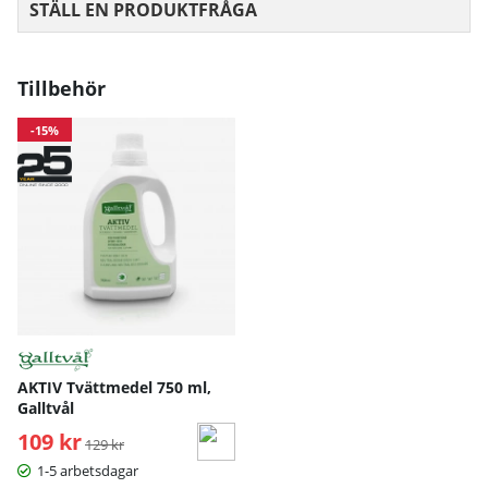
STÄLL EN PRODUKTFRÅGA
Tillbehör
-15%
AKTIV Tvättmedel 750 ml,
Galltvål
109 kr
Ordinarie pris:
129 kr
1-5 arbetsdagar