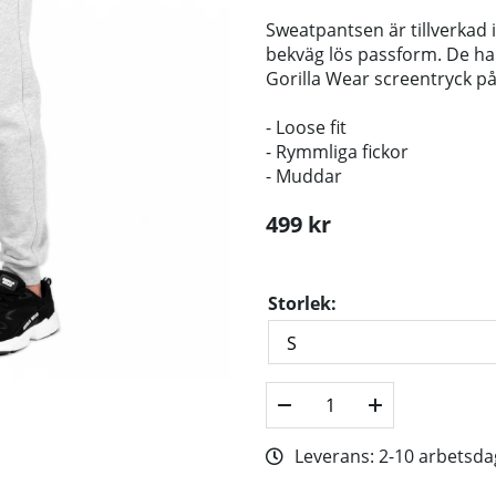
Sweatpantsen är tillverkad 
bekväg lös passform. De har
Gorilla Wear screentryck på 
- Loose fit
- Rymmliga fickor
- Muddar
499
kr
Storlek:
Leverans:
2-10 arbetsda