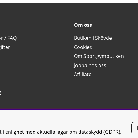
n
Om oss
or / FAQ
Butiken i Skövde
ifter
Cookies
Om Sportgymbutiken
Jobba hos oss
Affiliate
g
tt i enlighet med aktuella lagar om dataskydd (GDPR).
tiken JTC AB |
Kontakta oss
| All rights reserved | Org.nr: 556668-7058 | 