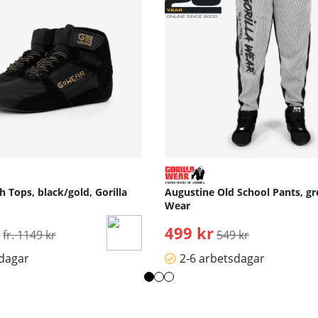
 Tops, black/gold, Gorilla
Augustine Old School Pants, gre
Wear
Ordinarie pris:
499 kr
Ordinarie pris:
fr. 1149 kr
549 kr
sdagar
2-6 arbetsdagar