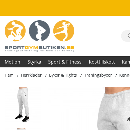
Motion
Styrka
Sport & Fitness
Kosttillskott
Ka
Hem
Herrkläder
Byxor & Tights
Träningsbyxor
Kenne
Produktbilder Kennewick Sweatpants, grey