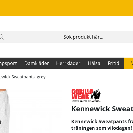
mpsport
Damkläder
Herrkläder
Hälsa
Fritid
wick Sweatpants, grey
Kennewick Sweatp
Kennewick Sweatpants från
träningen som vilodagen!