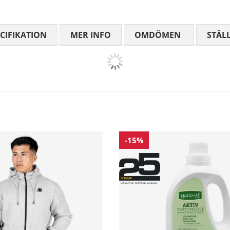
CIFIKATION
MER INFO
OMDÖMEN
MEDELBETYG
STÄL
-15%