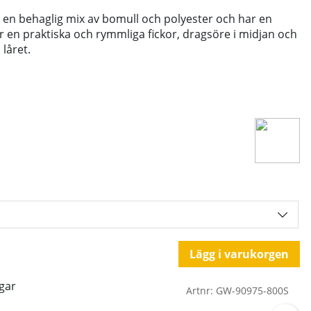
i en behaglig mix av bomull och polyester och har en
 en praktiska och rymmliga fickor, dragsöre i midjan och
låret.
Lägg i varukorgen
gar
Artnr:
GW-90975-800S