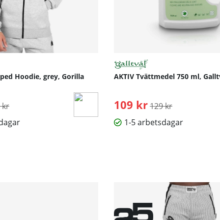
ed Hoodie, grey, Gorilla
AKTIV Tvättmedel 750 ml, Gallt
inarie pris:
109 kr
Ordinarie pris:
 kr
129 kr
sdagar
1-5 arbetsdagar