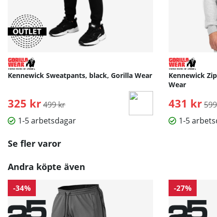
Kennewick Sweatpants, black, Gorilla Wear
Kennewick Zipp
Wear
325 kr
Ordinarie pris:
431 kr
Ord
499 kr
599
1-5 arbetsdagar
1-5 arbet
Se fler varor
Andra köpte även
-34%
-27%