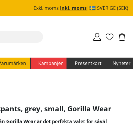
Exkl. moms
Inkl. moms
SVERIGE (SEK)
Varumärken
Kampanjer
Presentkort
Nyheter
ants, grey, small
,
Gorilla Wear
 Gorilla Wear är det perfekta valet för såväl