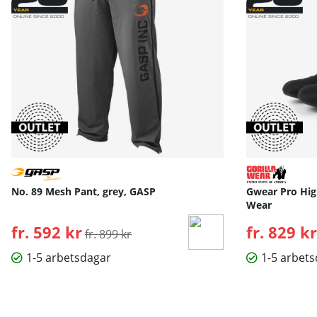
No. 89 Mesh Pant, grey, GASP
Gwear Pro High
Wear
fr. 592 kr
Ordinarie pris:
fr. 829 kr
fr. 899 kr
1-5 arbetsdagar
1-5 arbet