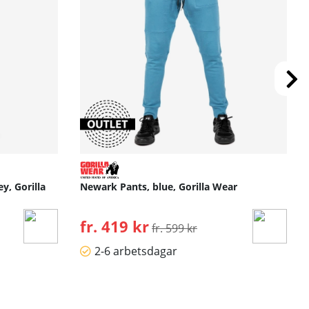
y, Gorilla
Newark Pants, blue, Gorilla Wear
fr. 419 kr
Ordinarie pris:
fr. 599 kr
2-6 arbetsdagar