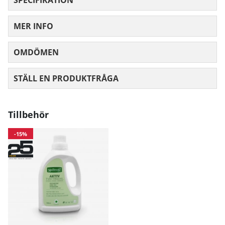
Höft
97
103
10
MER INFO
Mått angivna i cm.
OMDÖMEN
MEDELBETYG 0 AV 5 ANTAL BETYG 0
STÄLL EN PRODUKTFRÅGA
Tillbehör
-15%