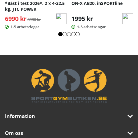
*Bäst i test 2026*, 2 x 4-32.5
ON-X AB20, inSPORTline
kg, JTC POWER
6990 kr
Ordinarie pris:
1995 kr
8980 kr
1-5 arbetsdagar
1-5 arbetsdagar
Information
Om oss