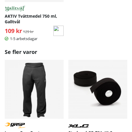
AKTIV Tvättmedel 750 ml,
Galltvål
109 kr
Ordinarie pris:
129 kr
1-5 arbetsdagar
Se fler varor
S
M
L
XL