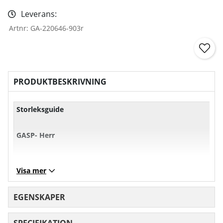
Leverans:
Artnr:
GA-220646-903r
PRODUKTBESKRIVNING
Storleksguide
GASP- Herr
XS
S
M
L
Visa mer
Bröst
101
107
113
11
EGENSKAPER
Midja
71
77
83
89
SPECIFIKATION