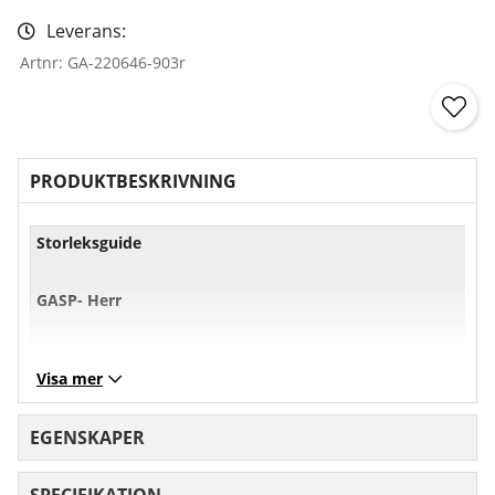
Leverans:
Artnr:
GA-220646-903r
PRODUKTBESKRIVNING
Storleksguide
GASP- Herr
XS
S
M
L
Visa mer
Bröst
101
107
113
11
EGENSKAPER
Midja
71
77
83
89
SPECIFIKATION