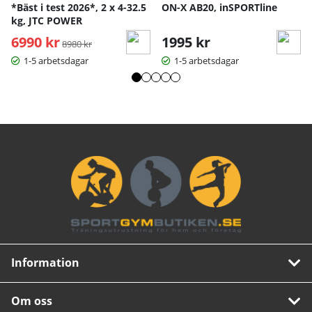
*Bäst i test 2026*, 2 x 4-32.5
ON-X AB20, inSPORTline
kg, JTC POWER
6990 kr
Ordinarie pris:
1995 kr
8980 kr
1-5 arbetsdagar
1-5 arbetsdagar
Information
Om oss