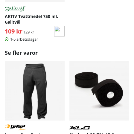
AKTIV Tvättmedel 750 ml,
Galltvål
109 kr
Ordinarie pris:
129 kr
1-5 arbetsdagar
Se fler varor
S
M
L
XL