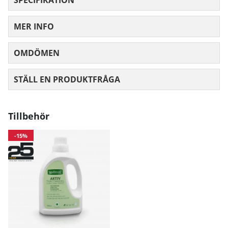
Höft
97
103
10
MER INFO
Mått angivna i cm.
OMDÖMEN
MEDELBETYG 0 AV 5 ANTAL BETYG 0
STÄLL EN PRODUKTFRÅGA
Tillbehör
-15%