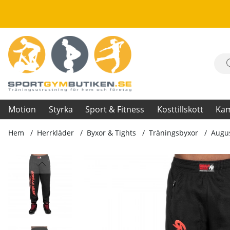
Motion
Styrka
Sport & Fitness
Kosttillskott
Ka
Hem
Herrkläder
Byxor & Tights
Träningsbyxor
Augus
Produktbilder Augustine Old School Pants, black/red