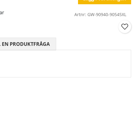
ar
Artnr:
GW-90940-90545XL
 0 AV 5 ANTAL BETYG 0
L EN PRODUKTFRÅGA