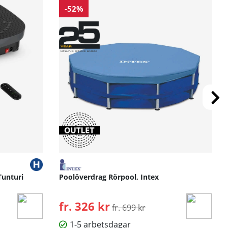
-52%
Tunturi
Poolöverdrag Rörpool, Intex
fr. 326 kr
Ordinarie pris:
fr. 699 kr
1-5 arbetsdagar