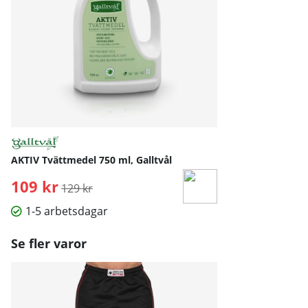
AKTIV Tvättmedel 750 ml, Galltvål
109 kr
Ordinarie pris:
129 kr
1-5 arbetsdagar
Se fler varor