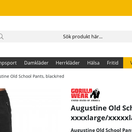
mpsport
Damkläder
Herrkläder
Hälsa
Fritid
tine Old School Pants, black/red
Augustine Old Sch
xxxxlarge/xxxxxl
Augustine Old School Pants