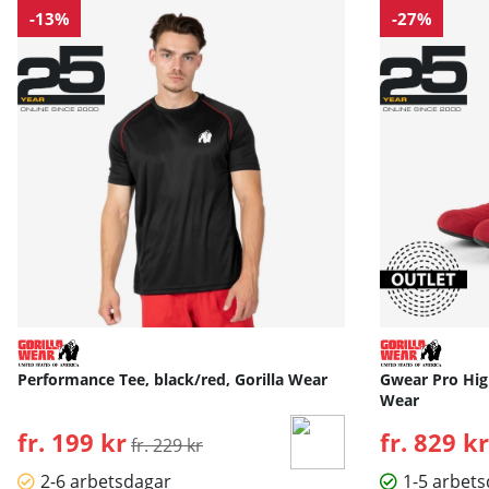
-13%
-27%
Performance Tee, black/red, Gorilla Wear
Gwear Pro High
Wear
fr. 199 kr
Ordinarie pris:
fr. 829 kr
fr. 229 kr
2-6 arbetsdagar
1-5 arbet