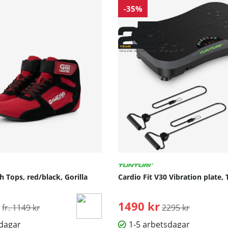
-35%
 Tops, red/black, Gorilla
Cardio Fit V30 Vibration plate, 
Ordinarie pris:
1490 kr
Ordinarie pris:
fr. 1149 kr
2295 kr
sdagar
1-5 arbetsdagar