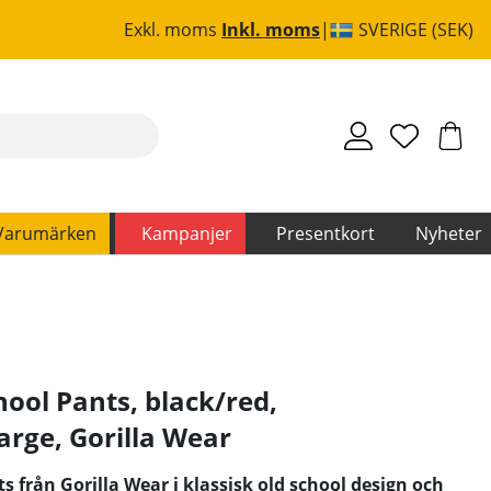
Exkl. moms
Inkl. moms
SVERIGE (SEK)
Varumärken
Kampanjer
Presentkort
Nyheter
ool Pants, black/red,
arge
,
Gorilla Wear
 från Gorilla Wear i klassisk old school design och