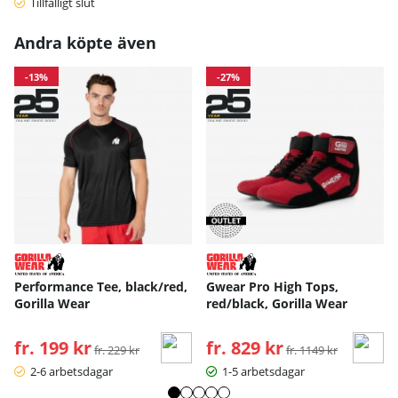
Tillfälligt slut
Andra köpte även
-13%
-27%
Performance Tee, black/red,
Gwear Pro High Tops,
Gorilla Wear
red/black, Gorilla Wear
fr. 199 kr
Ordinarie pris:
fr. 829 kr
Ordinarie pris:
fr. 229 kr
fr. 1149 kr
2-6 arbetsdagar
1-5 arbetsdagar