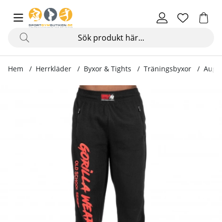
Hem
Herrkläder
Byxor & Tights
Träningsbyxor
Augus
Produktbilder Augustine Old School Pants, black/red