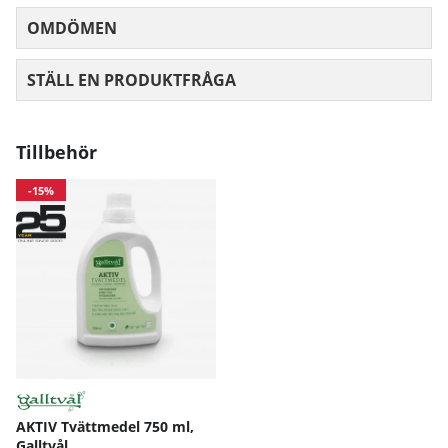
OMDÖMEN
MEDELBETYG 0 AV 5 ANTAL BETYG 0
STÄLL EN PRODUKTFRÅGA
Tillbehör
-15%
AKTIV Tvättmedel 750 ml,
Galltvål