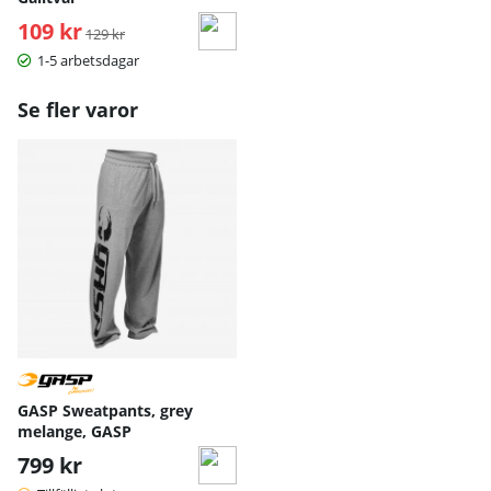
109 kr
Ordinarie pris:
129 kr
1-5 arbetsdagar
Se fler varor
GASP Sweatpants, grey
melange, GASP
799 kr