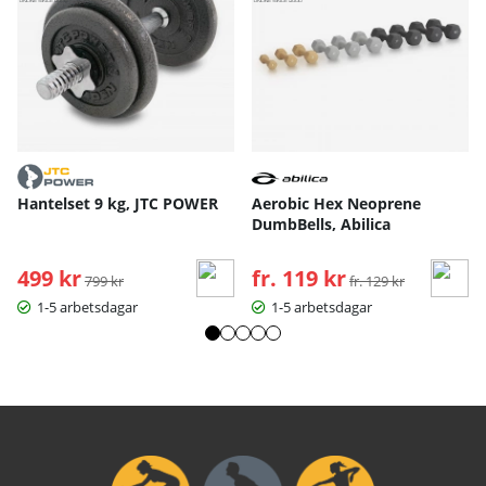
Hantelset 9 kg, JTC POWER
Aerobic Hex Neoprene
DumbBells, Abilica
499 kr
Ordinarie pris:
fr. 119 kr
Ordinarie pris:
799 kr
fr. 129 kr
1-5 arbetsdagar
1-5 arbetsdagar