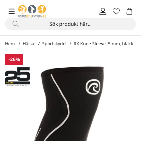
Hem
Hälsa
Sportskydd
RX Knee Sleeve, 5 mm, black
Produktbilder RX Knee Sleeve, 5 mm, black
-26%