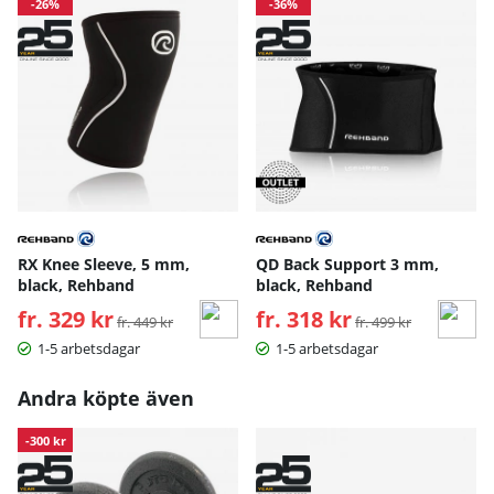
-26%
-36%
RX Knee Sleeve, 5 mm,
QD Back Support 3 mm,
black, Rehband
black, Rehband
fr. 329 kr
Ordinarie pris:
fr. 318 kr
Ordinarie pris:
fr. 449 kr
fr. 499 kr
1-5 arbetsdagar
1-5 arbetsdagar
Andra köpte även
-300 kr