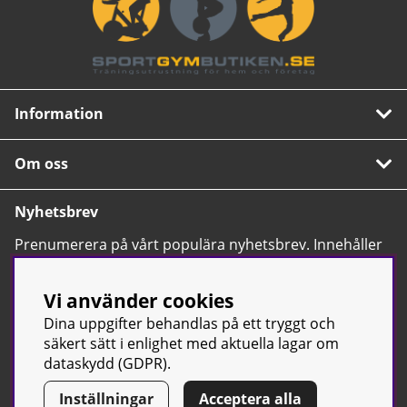
Information
Om oss
Nyhetsbrev
Prenumerera på vårt populära nyhetsbrev. Innehåller
tips, nyheter och våra allra bästa erbjudanden.
OK
Vi använder cookies
Dina uppgifter behandlas på ett tryggt och
säkert sätt i enlighet med aktuella lagar om
dataskydd (GDPR).
Inställningar
Acceptera alla
© Sport & Gym Butiken JTC AB |
Kontakta oss
| All rights reserved