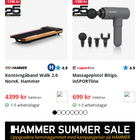
-1100 kr
-1300 kr
Betyg:
utav 5 stjärnor
Betyg:
ut
4.8
4.9
Kontorsgåband Walk 2.0
Massagepistol Bitigo,
NorsK, Hammer
inSPORTline
4399 kr
Ordinarie pris:
699 kr
Ordinarie pris:
5499 kr
1999 kr
1-5 arbetsdagar
1-5 arbetsdagar