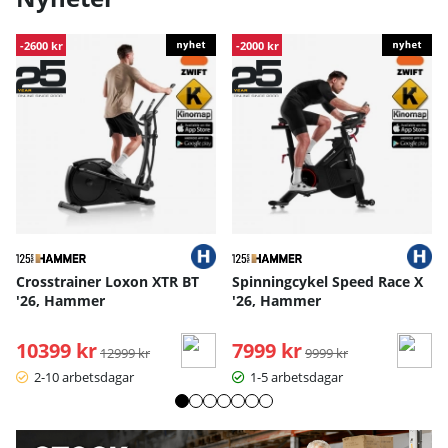
-2600 kr
-2000 kr
Crosstrainer Loxon XTR BT
Spinningcykel Speed Race X
'26, Hammer
'26, Hammer
10399 kr
Ordinarie pris:
7999 kr
Ordinarie pris:
12999 kr
9999 kr
2-10 arbetsdagar
1-5 arbetsdagar