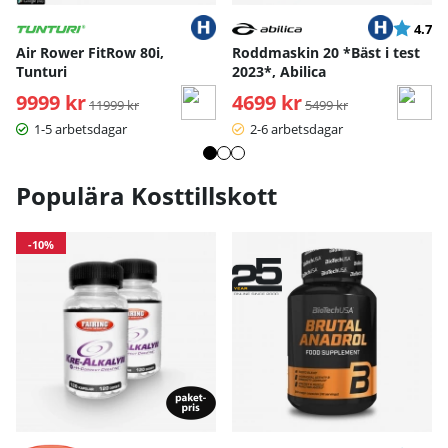
Betyg:
ut
4.7
Air Rower FitRow 80i,
Roddmaskin 20 *Bäst i test
Tunturi
2023*, Abilica
9999 kr
Ordinarie pris:
4699 kr
Ordinarie pris:
11999 kr
5499 kr
1-5 arbetsdagar
2-6 arbetsdagar
Populära Kosttillskott
-10%