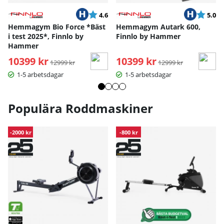
Betyg:
utav 5 stjärnor
Betyg:
ut
4.6
5.0
Hemmagym Bio Force *Bäst
Hemmagym Autark 600,
i test 2025*, Finnlo by
Finnlo by Hammer
Hammer
10399 kr
Ordinarie pris:
10399 kr
Ordinarie pris:
12999 kr
12999 kr
1-5 arbetsdagar
1-5 arbetsdagar
Populära Roddmaskiner
-2000 kr
-800 kr