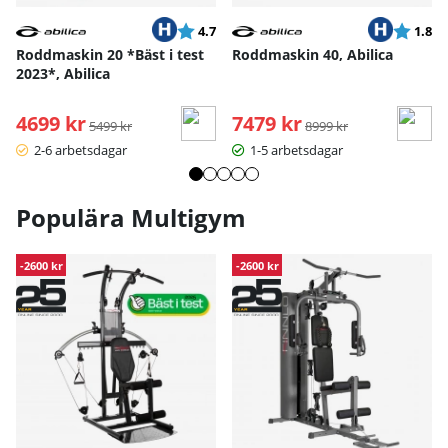
Betyg:
utav 5 stjärnor
Betyg:
ut
4.7
1.8
Roddmaskin 20 *Bäst i test
Roddmaskin 40, Abilica
2023*, Abilica
4699 kr
Ordinarie pris:
7479 kr
Ordinarie pris:
5499 kr
8999 kr
2-6 arbetsdagar
1-5 arbetsdagar
Populära Multigym
-2600 kr
-2600 kr