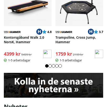
Betyg:
utav 5 stjärnor
Betyg:
ut
4.8
3.7
Kontorsgåband Walk 2.0
Trampoline, Cross Jump,
NorsK, Hammer
Hammer
4399 kr
Ordinarie pris:
1759 kr
Ordinarie pris:
5499 kr
2199 kr
1-5 arbetsdagar
1-5 arbetsdagar
Nyheter