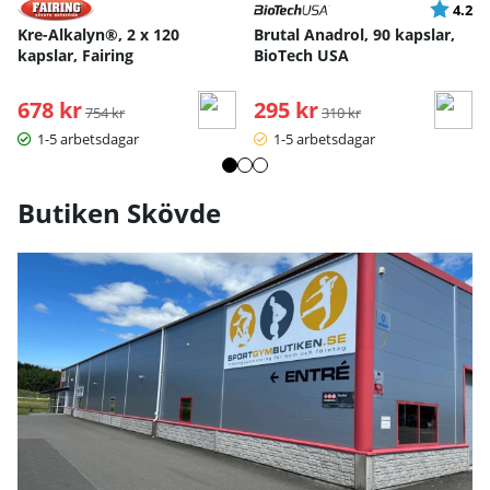
Betyg:
ut
4.2
Kre-Alkalyn®, 2 x 120
Brutal Anadrol, 90 kapslar,
kapslar, Fairing
BioTech USA
678 kr
Ordinarie pris:
295 kr
Ordinarie pris:
754 kr
310 kr
1-5 arbetsdagar
1-5 arbetsdagar
Butiken Skövde