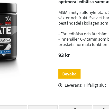
optimera ledhälsa samt a
MSM, metylsulfonylmetan, är
växter och frukt. Svavlet ha
beståndsdel i kollagen som f
- För ledhälsa och återhäm
- Innehåller C-vitamin som 
broskets normala funktion
93
kr
Bevaka
Leverans:
Tillfälligt slut