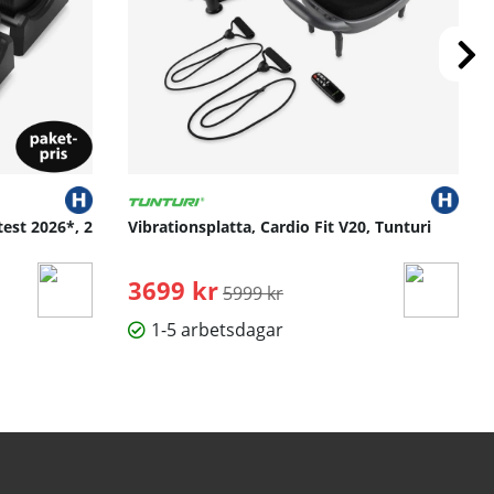
test 2026*, 2
Vibrationsplatta, Cardio Fit V20, Tunturi
3699 kr
Ordinarie pris:
5999 kr
1-5 arbetsdagar