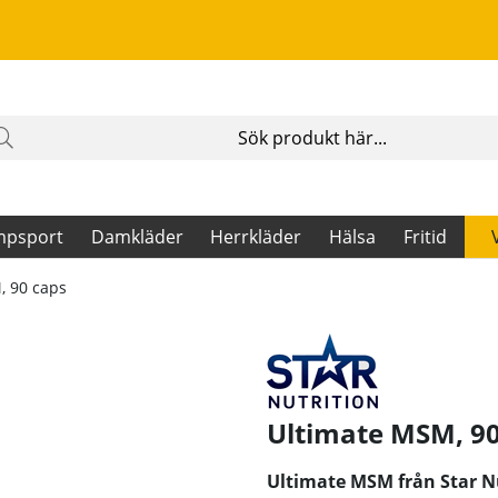
mpsport
Damkläder
Herrkläder
Hälsa
Fritid
, 90 caps
Ultimate MSM, 90
Ultimate MSM från Star Nu