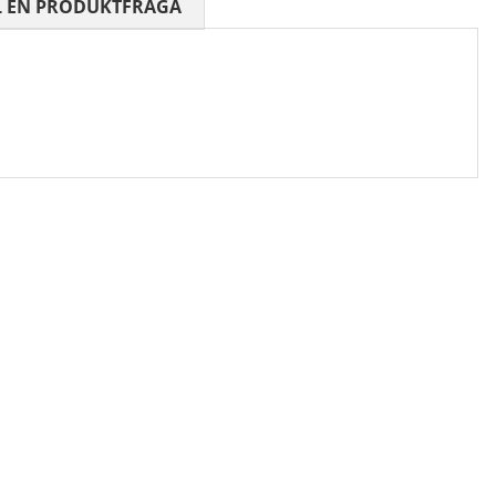
 0 AV 5 ANTAL BETYG 0
L EN PRODUKTFRÅGA