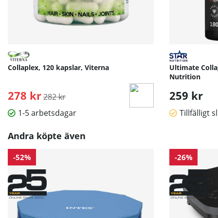
Collaplex, 120 kapslar, Viterna
Ultimate Colla
Nutrition
278 kr
Ordinarie pris:
259 kr
282 kr
1-5 arbetsdagar
Tillfälligt s
Andra köpte även
-52%
-26%