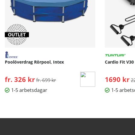
Poolöverdrag Rörpool, Intex
Cardio Fit V30
fr. 326 kr
Ordinarie pris:
1690 kr
O
fr. 699 kr
2
1-5 arbetsdagar
1-5 arbet