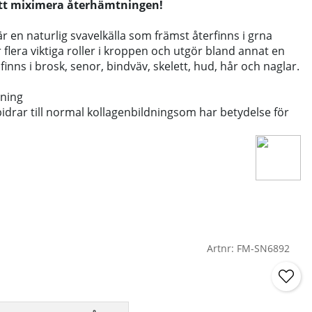
tt miximera återhämtningen!
 en naturlig svavelkälla som främst återfinns i grna
r flera viktiga roller i kroppen och utgör bland annat en
inns i brosk, senor, bindväv, skelett, hud, hår och naglar.
tning
bidrar till normal kollagenbildningsom har betydelse för
Artnr:
FM-SN6892