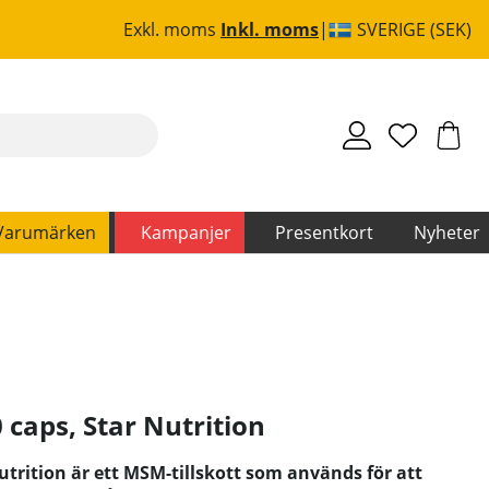
Exkl. moms
Inkl. moms
SVERIGE (SEK)
Varumärken
Kampanjer
Presentkort
Nyheter
 caps
,
Star Nutrition
trition är ett MSM-tillskott som används för att