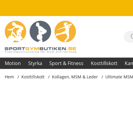
Motion
Styrka
Sport & Fitness
Kosttillskott
Ka
Hem
Kosttillskott
Kollagen, MSM & Leder
Ultimate MSM
Produktbilder Ultimate MSM, 90 caps