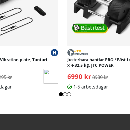
 Vibration plate, Tunturi
Justerbara hantlar PRO *Bäst i 
x 4-32.5 kg, JTC POWER
rdinarie pris:
6990 kr
Ordinarie pris:
295 kr
8980 kr
sdagar
1-5 arbetsdagar