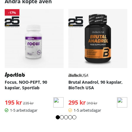
Andra köpte även
-17%
Focus, NOO-PEPT, 90
Brutal Anadrol, 90 kapslar,
kapslar, Sportlab
BioTech USA
195 kr
Ordinarie pris:
295 kr
Ordinarie pris:
235 kr
310 kr
1-5 arbetsdagar
1-5 arbetsdagar