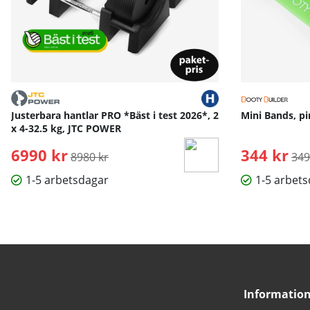
Justerbara hantlar PRO *Bäst i test 2026*, 2
Mini Bands, pi
x 4-32.5 kg, JTC POWER
6990 kr
Ordinarie pris:
344 kr
Ord
8980 kr
349
1-5 arbetsdagar
1-5 arbet
Informatio