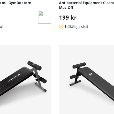
0 ml, GymDoktorn
Antibacterial Equipment Cleane
Muc-Off
199 kr
lut
Tillfälligt slut