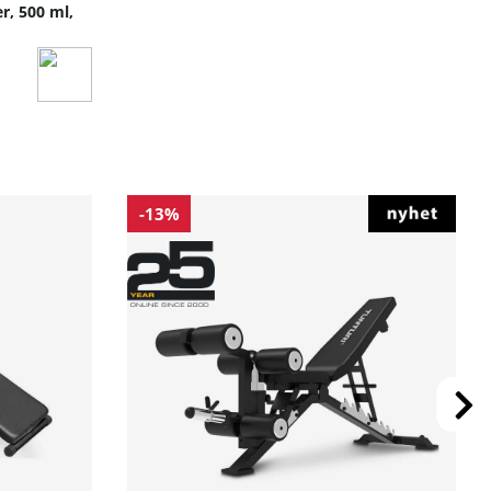
r, 500 ml,
-13%