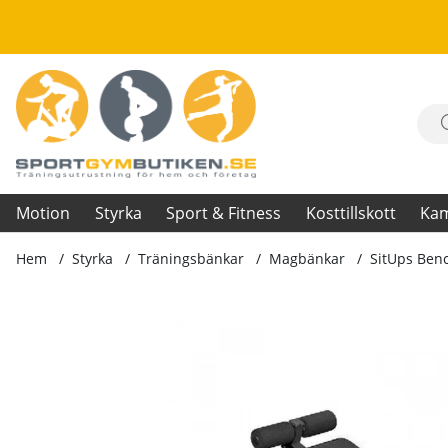
Motion
Styrka
Sport & Fitness
Kosttillskott
Ka
Hem
Styrka
Träningsbänkar
Magbänkar
SitUps Benc
Produktbilder SitUps Bench 2.0