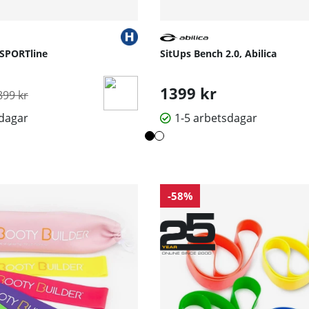
nSPORTline
SitUps Bench 2.0, Abilica
rdinarie pris:
1399 kr
899 kr
sdagar
1-5 arbetsdagar
-58%