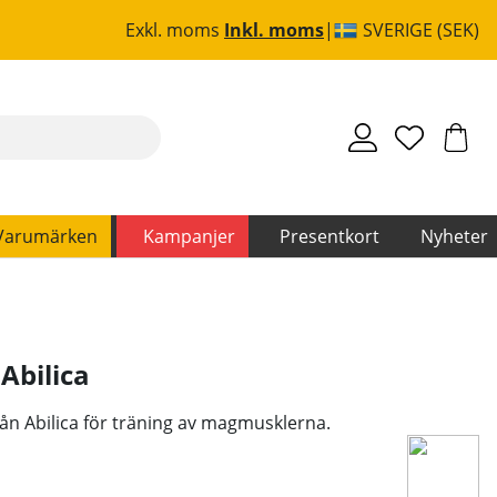
Exkl. moms
Inkl. moms
SVERIGE (SEK)
Varumärken
Kampanjer
Presentkort
Nyheter
,
Abilica
rån Abilica för träning av magmusklerna.