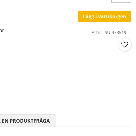
Lägg i varukorgen
ar
Artnr:
SU-373519
 0 AV 5 ANTAL BETYG 0
L EN PRODUKTFRÅGA