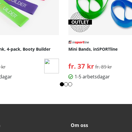
nk, 4-pack, Booty Builder
Mini Bands, inSPORTline
inarie pris:
fr. 37 kr
Ordinarie pris:
 kr
fr. 89 kr
sdagar
1-5 arbetsdagar
n
Om oss