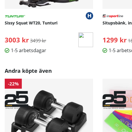
Sissy Squat WT20, Tunturi
Situpsbänk, i
3003 kr
Ordinarie pris:
1299 kr
O
3499 kr
1
1-5 arbetsdagar
1-5 arbet
Andra köpte även
-22%