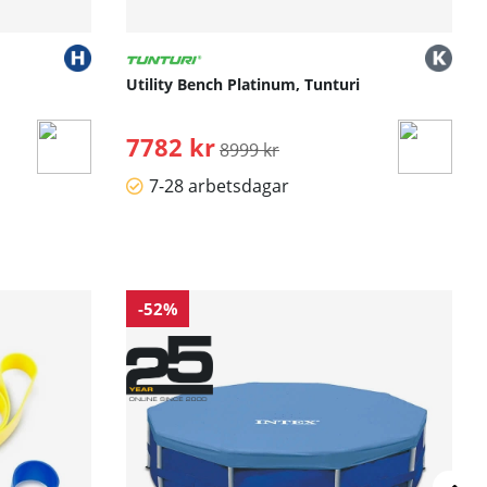
Utility Bench Platinum, Tunturi
7782 kr
Ordinarie pris:
8999 kr
7-28 arbetsdagar
-52%