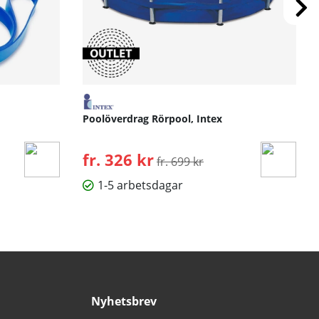
Poolöverdrag Rörpool, Intex
fr. 326 kr
Ordinarie pris:
fr. 699 kr
1-5 arbetsdagar
Nyhetsbrev