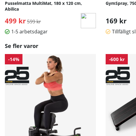
Pusselmatta MultiMat, 180 x 120 cm,
GymSpray, 75
Abilica
499 kr
Ordinarie pris:
169 kr
599 kr
1-5 arbetsdagar
Tillfälligt s
Se fler varor
-14%
-600 kr