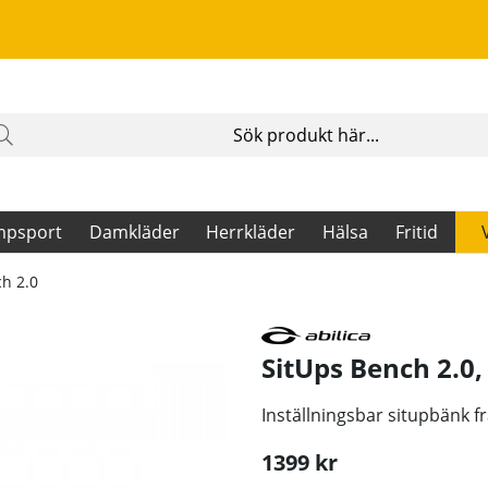
mpsport
Damkläder
Herrkläder
Hälsa
Fritid
h 2.0
SitUps Bench 2.0
Inställningsbar situpbänk f
1399
kr