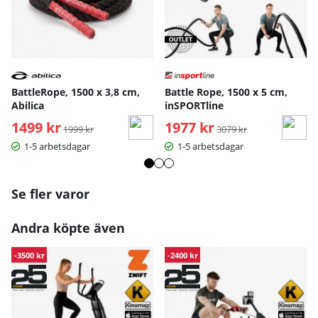
BattleRope, 1500 x 3,8 cm,
Battle Rope, 1500 x 5 cm,
Abilica
inSPORTline
1499 kr
Ordinarie pris:
1977 kr
Ordinarie pris:
1999 kr
3079 kr
1-5 arbetsdagar
1-5 arbetsdagar
Se fler varor
Andra köpte även
-3500 kr
-2400 kr