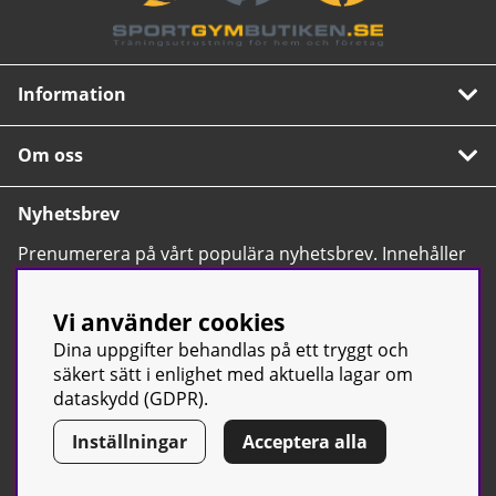
Information
Om oss
Nyhetsbrev
Prenumerera på vårt populära nyhetsbrev. Innehåller
tips, nyheter och våra allra bästa erbjudanden.
OK
Vi använder cookies
Dina uppgifter behandlas på ett tryggt och
säkert sätt i enlighet med aktuella lagar om
dataskydd (GDPR).
Inställningar
Acceptera alla
© Sport & Gym Butiken JTC AB |
Kontakta oss
| All rights reserved
| Org.nr: 556668-7058 | Tel: 0500-42 87 00