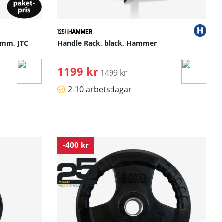
0 mm, JTC
Handle Rack, black, Hammer
1199 kr
Ordinarie pris:
1499 kr
2-10 arbetsdagar
-400 kr