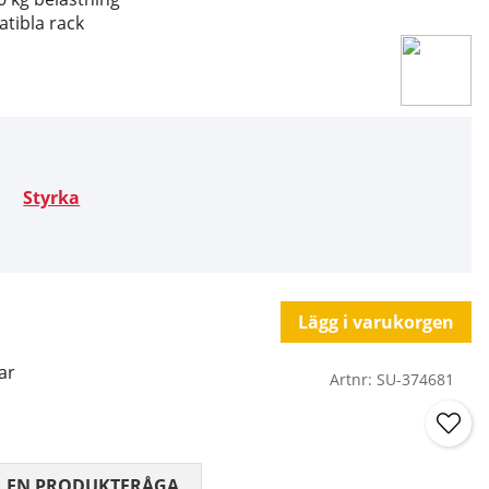
atibla rack
Styrka
Lägg i varukorgen
ar
Artnr:
SU-374681
 0 AV 5 ANTAL BETYG 0
L EN PRODUKTFRÅGA