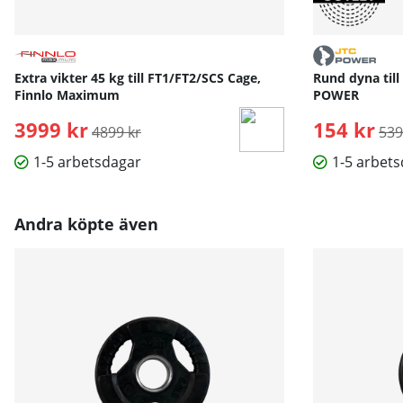
Extra vikter 45 kg till FT1/FT2/SCS Cage,
Rund dyna till
Finnlo Maximum
POWER
3999 kr
Ordinarie pris:
154 kr
Ord
4899 kr
539
1-5 arbetsdagar
1-5 arbet
Andra köpte även