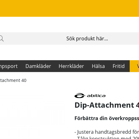
mpsport
Damkläder
Herrkläder
Hälsa
Fritid
ttachment 40
Dip-Attachment 
Förbättra din överkropps
- Justera handtagsbredd fö
- Tålig konstruktion med 20