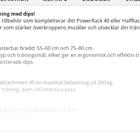
ning med dips!
t tillbehör som kompletterar ditt PowerRack 40 eller HalfRac
gar som stärker överkroppens muskler och utvecklar din trä
usterbar bredd: 55–60 cm och 75–80 cm.
yp och träningsmål, vilket ger en ergonomisk och effektiv tr
isterade dips.
Dip-Attachment 40 en maximal belastning på 200 kg.
 träning, även vid intensiva pass.
0 x 60 mm och håldiameter 16 mm.
fintliga rack.
ck med 60 x 60 mm ram