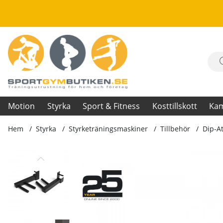
Motion
Styrka
Sport & Fitness
Kosttillskott
Ka
Hem
Styrka
Styrketräningsmaskiner
Tillbehör
Dip-A
Produktbilder Dip-Attachment 40