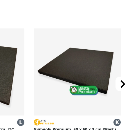
cm, JTC
Gymgolv Premium, 50 x 50 x 3 cm *Bäst i