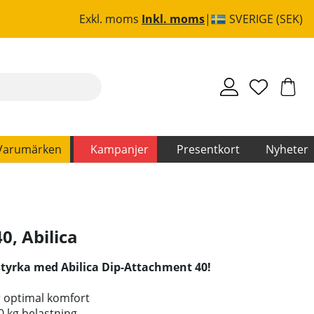
Exkl. moms
Inkl. moms
SVERIGE (SEK)
Varumärken
Kampanjer
Presentkort
Nyheter
40
,
Abilica
styrka med Abilica Dip-Attachment 40!
r optimal komfort
0 kg belastning