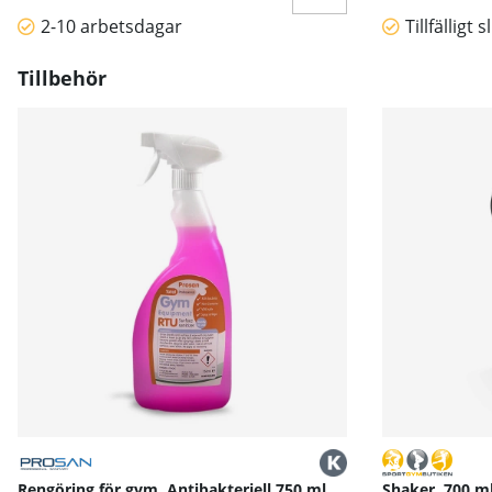
2-10 arbetsdagar
Tillfälligt s
Tillbehör
Rengöring för gym, Antibakteriell 750 ml,
Shaker, 700 m