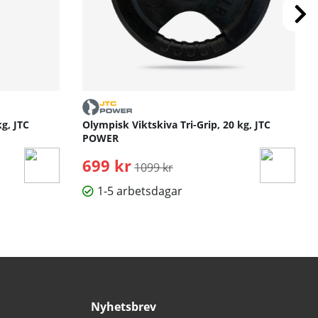
kg, JTC
Olympisk Viktskiva Tri-Grip, 20 kg, JTC
POWER
699 kr
Ordinarie pris:
1099 kr
1-5 arbetsdagar
Nyhetsbrev