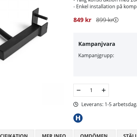
- Enkel installation på komp
849
kr
899
kr
Kampanjvara
Kampanjgrupp:
Leverans:
1-5 arbetsdag
CIFIKATION
MER INFO
OMDÖMEN
MEDELBETYG
STÄL