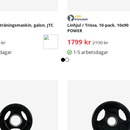
 träningsmaskin, galon, JTC
Linhjul / Trissa, 10-pack, 10x9
POWER
inarie pris:
1799 kr
Ordinarie pris:
 kr
2190 kr
sdagar
1-5 arbetsdagar