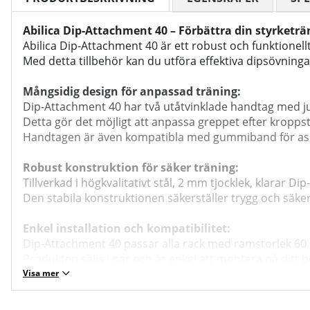
Abilica Dip-Attachment 40 – Förbättra din styrketrä
Abilica Dip-Attachment 40 är ett robust och funktionell
Med detta tillbehör kan du utföra effektiva dipsövnin
Mångsidig design för anpassad träning:
Dip-Attachment 40 har två utåtvinklade handtag med j
Detta gör det möjligt att anpassa greppet efter kroppst
Handtagen är även kompatibla med gummiband för ass
Robust konstruktion för säker träning:
Tillverkad i högkvalitativt stål, 2 mm tjocklek, klarar 
Den stabila konstruktionen säkerställer trygg och säker
Enkel installation och kompatibilitet:
Dip-Attachment 40 passar alla rack med ramstorlek 6
Produkten säljs i par och är enkel att montera på ditt be
Kompatibilitet: PowerRack 40, HalfRack 40 och alla ra
Visa mer
Specifikationer: