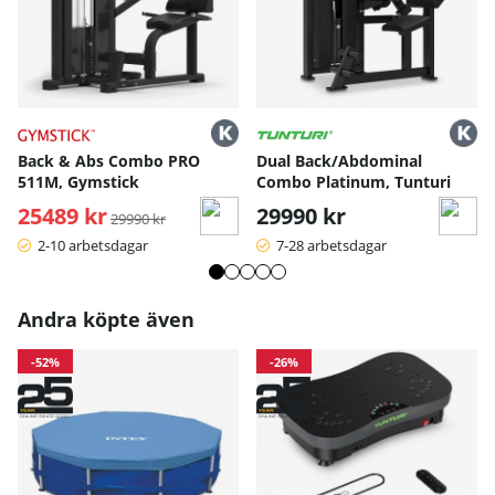
Back & Abs Combo PRO
Dual Back/Abdominal
511M, Gymstick
Combo Platinum, Tunturi
25489 kr
Ordinarie pris:
29990 kr
29990 kr
2-10 arbetsdagar
7-28 arbetsdagar
Andra köpte även
-52%
-26%