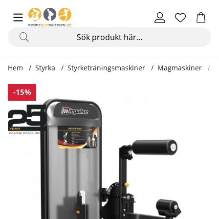
Hem
Styrka
Styrketräningsmaskiner
Magmaskiner
A
Produktbilder Ab/low back PL9024 Black
-15%