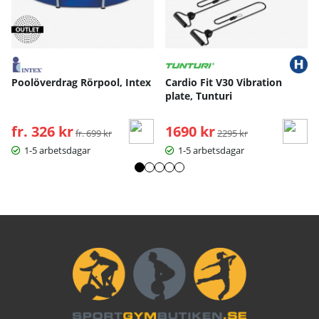
Poolöverdrag Rörpool, Intex
Cardio Fit V30 Vibration
plate, Tunturi
fr. 326 kr
Ordinarie pris:
1690 kr
Ordinarie pris:
fr. 699 kr
2295 kr
1-5 arbetsdagar
1-5 arbetsdagar