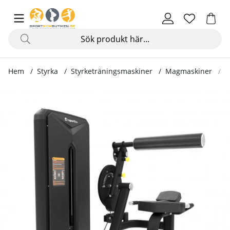
Hem
Styrka
Styrketräningsmaskiner
Magmaskiner
A
Produktbilder Ab / Back Machine, Velocer ABBE75