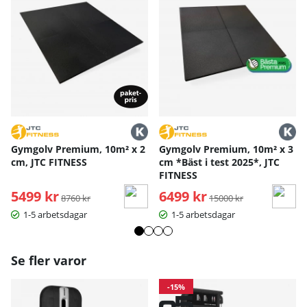
Bruksanvisning / manual »
Gymgolv Premium, 10m² x 2
Gymgolv Premium, 10m² x 3
cm, JTC FITNESS
cm *Bäst i test 2025*, JTC
FITNESS
5499 kr
Ordinarie pris:
6499 kr
Ordinarie pris:
8760 kr
15000 kr
1-5 arbetsdagar
1-5 arbetsdagar
Se fler varor
-15%