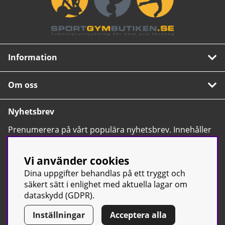
Information
Om oss
Nyhetsbrev
Prenumerera på vårt populära nyhetsbrev. Innehåller
tips, nyheter och våra allra bästa erbjudanden.
OK
Vi använder cookies
Dina uppgifter behandlas på ett tryggt och
säkert sätt i enlighet med aktuella lagar om
dataskydd (GDPR).
Inställningar
Acceptera alla
© Sport & Gym Butiken JTC AB |
Kontakta oss
| All rights reserved