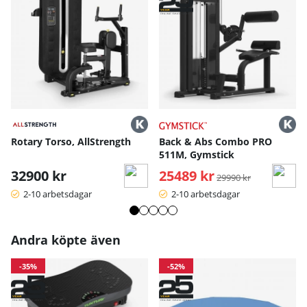
Rotary Torso, AllStrength
Back & Abs Combo PRO
511M, Gymstick
32900 kr
25489 kr
Ordinarie pris:
29990 kr
2-10 arbetsdagar
2-10 arbetsdagar
Andra köpte även
-35%
-52%