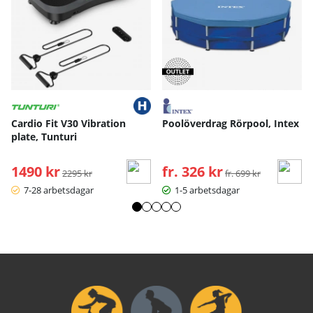
Cardio Fit V30 Vibration
Poolöverdrag Rörpool, Intex
plate, Tunturi
1490 kr
Ordinarie pris:
fr. 326 kr
Ordinarie pris:
2295 kr
fr. 699 kr
7-28 arbetsdagar
1-5 arbetsdagar