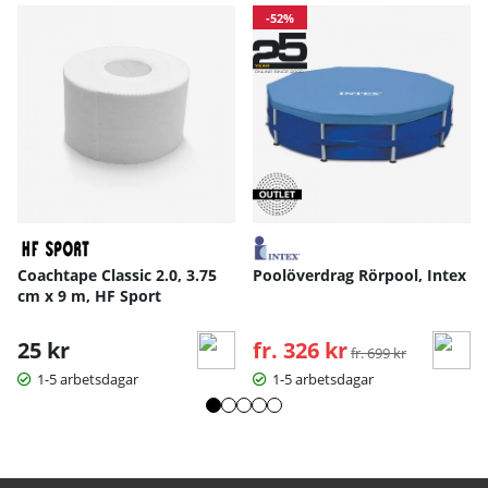
-52%
Coachtape Classic 2.0, 3.75
Poolöverdrag Rörpool, Intex
cm x 9 m, HF Sport
25 kr
fr. 326 kr
Ordinarie pris:
fr. 699 kr
1-5 arbetsdagar
1-5 arbetsdagar