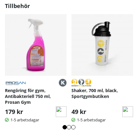
Mått (L x B x H): 61 x 67 x 129 cm
Tillbehör
Ståltjocklek: 3 mm
Maximal viktkapacitet per förvaringspinne: 100 kg
Total kapacitet: 600 kg
Produktvikt: 30 kg
Rengöring för gym,
Shaker, 700 ml, black,
Antibakteriell 750 ml,
Sportgymbutiken
Prosan Gym
179 kr
49 kr
1-5 arbetsdagar
1-5 arbetsdagar