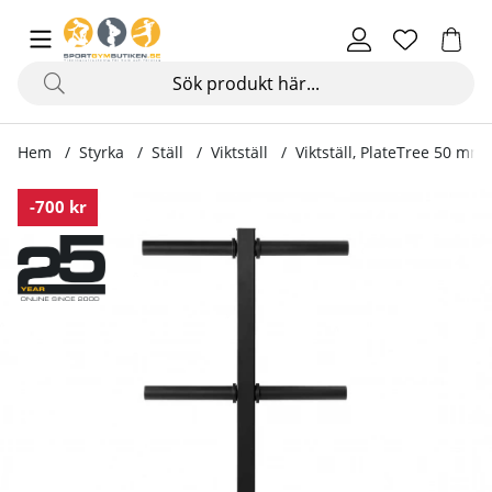
Hem
Styrka
Ställ
Viktställ
Viktställ, PlateTree 50 mm
Produktbilder Viktställ, PlateTree 50 mm
-700 kr