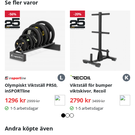
Se fler varor
-56%
-20%
Olympiskt Viktställ PR50,
Viktställ för bumper
inSPORTline
viktskivor, Recoil
1296 kr
Ordinarie pris:
2790 kr
Ordinarie pris:
2999 kr
3499 kr
1-5 arbetsdagar
1-5 arbetsdagar
Andra köpte även