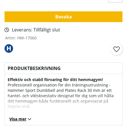
Bevaka
Leverans:
Tillfälligt slut
Artnr:
HM-17060
PRODUKTBESKRIVNING
Effektiv och stabil förvaring för ditt hemmagym!
Professionell organisation för din träningsutrustning -
Hammer Sport Dumbbell and Plates Rack 30 mm är ett
hantel‑ och viktskivestativ designat för dig som vill hålla
ditt hemmagym både funktionellt och organiserat på
högsta nivå.
Detta stativ ger en stabil och tydlig plats för förvaring av
både viktskivor och hantelstänger med 30 mm diameter,
Visa mer
ett vanligt standardmått för många fria vikter i hemmet