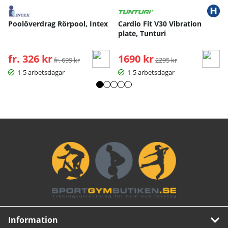
Poolöverdrag Rörpool, Intex
Cardio Fit V30 Vibration
plate, Tunturi
fr. 326 kr
Ordinarie pris:
1690 kr
Ordinarie pris:
fr. 699 kr
2295 kr
1-5 arbetsdagar
1-5 arbetsdagar
Information