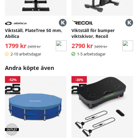
Viktställ, PlateTree 50 mm,
Viktställ för bumper
Abilica
viktskivor, Recoil
1799 kr
Ordinarie pris:
2790 kr
Ordinarie pris:
2499 kr
3499 kr
2-10 arbetsdagar
1-5 arbetsdagar
Andra köpte även
-52%
-26%