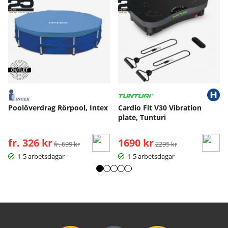
Poolöverdrag Rörpool, Intex
Cardio Fit V30 Vibration
plate, Tunturi
fr. 326 kr
Ordinarie pris:
1690 kr
Ordinarie pris:
fr. 699 kr
2295 kr
1-5 arbetsdagar
1-5 arbetsdagar