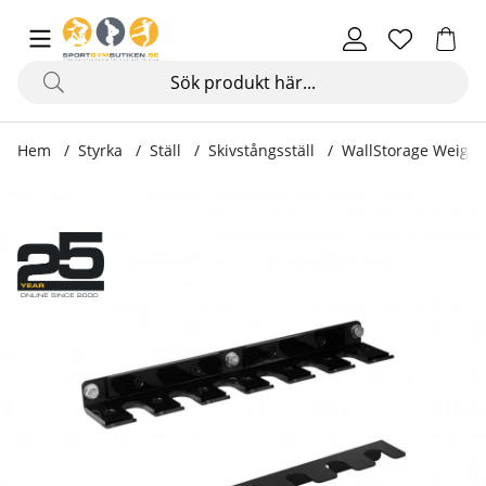
Hem
Styrka
Ställ
Skivstångsställ
WallStorage Weight
Produktbilder WallStorage WeightBars