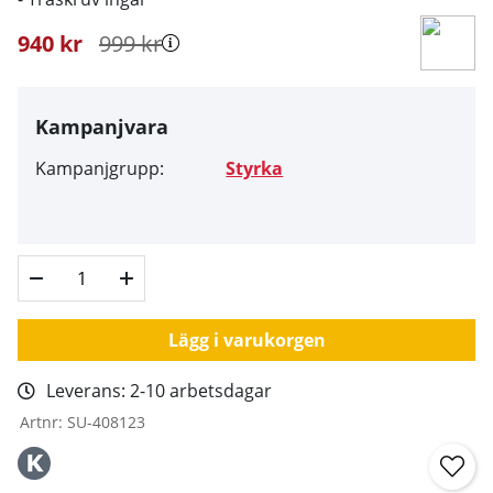
940
kr
999
kr
Kampanjvara
Kampanjgrupp:
Styrka
Lägg i varukorgen
Leverans:
2-10 arbetsdagar
Artnr:
SU-408123