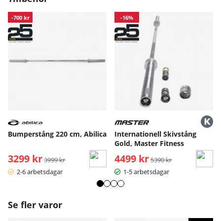
-700 kr
-16%
Bumperstång 220 cm, Abilica
Internationell Skivstång
Gold, Master Fitness
3299 kr
Ordinarie pris:
4499 kr
Ordinarie pris:
3999 kr
5390 kr
2-6 arbetsdagar
1-5 arbetsdagar
Se fler varor