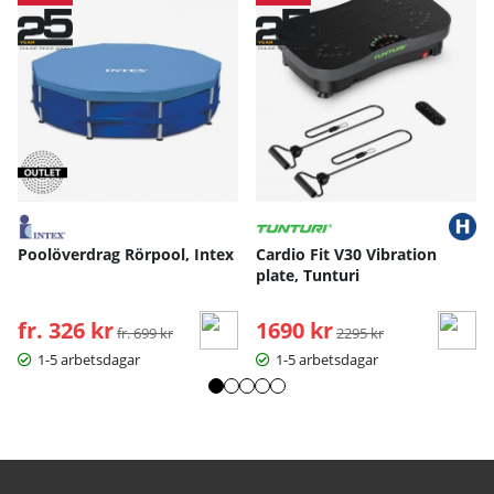
Poolöverdrag Rörpool, Intex
Cardio Fit V30 Vibration
plate, Tunturi
fr. 326 kr
Ordinarie pris:
1690 kr
Ordinarie pris:
fr. 699 kr
2295 kr
1-5 arbetsdagar
1-5 arbetsdagar