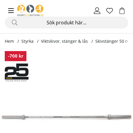
Hem
Styrka
Viktskivor, stänger & lås
Skivstänger 50 mm
Produktbilder Bumperstång 220 cm
-700 kr