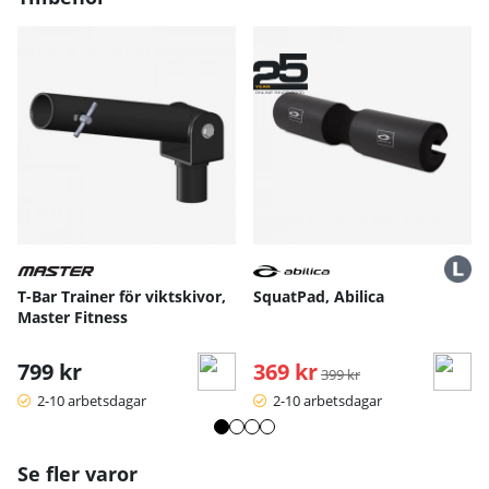
T-Bar Trainer för viktskivor,
SquatPad, Abilica
Master Fitness
799 kr
369 kr
Ordinarie pris:
399 kr
2-10 arbetsdagar
2-10 arbetsdagar
Se fler varor