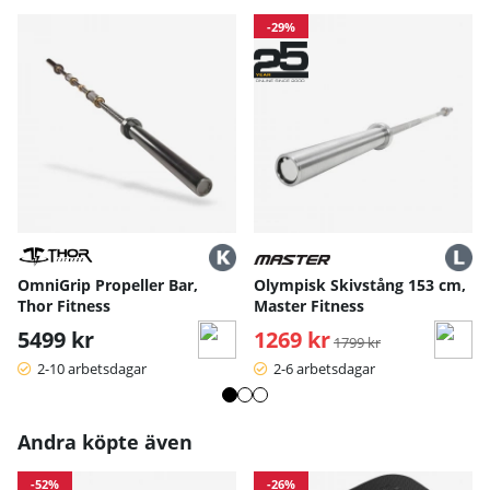
-29%
OmniGrip Propeller Bar,
Olympisk Skivstång 153 cm,
Thor Fitness
Master Fitness
5499 kr
1269 kr
Ordinarie pris:
1799 kr
2-10 arbetsdagar
2-6 arbetsdagar
Andra köpte även
-52%
-26%