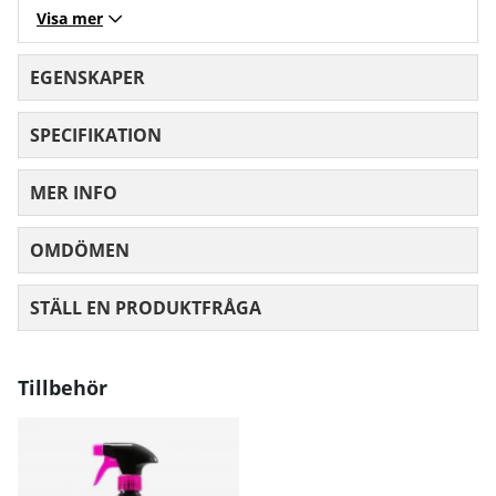
dig som vill ta nästa steg från lättare vikter.
Visa mer
EGENSKAPER
SPECIFIKATION
MER INFO
OMDÖMEN
MEDELBETYG 0 AV 5 ANTAL BETYG 0
STÄLL EN PRODUKTFRÅGA
Tillbehör