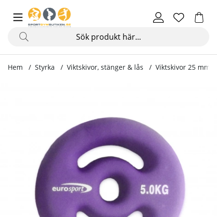
Hem
Styrka
Viktskivor, stänger & lås
Viktskivor 25 mm
Produktbilder BarPump Viktskiva 5 kg