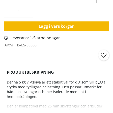
Lägg i varukorgen
Leverans:
1-5 arbetsdagar
Artnr:
HS-ES-58505
PRODUKTBESKRIVNING
Denna 5 kg viktskiva är ett stabilt val för dig som vill bygga
styrka med tydligare belastning. Den passar utmärkt för
både basövningar och mer isolerade moment i
hemmaträningen.
Den är kompatibel med 25 mm skivstänger och erbjuder
en bra balans mellan vikt och hanterbarhet. Perfekt för