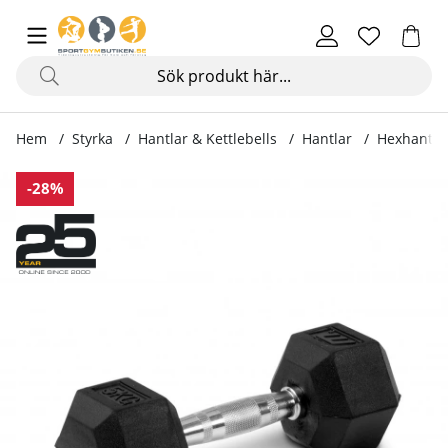
Hem
Styrka
Hantlar & Kettlebells
Hantlar
Hexhante
Produktbilder Hexhantel gummi
-28%