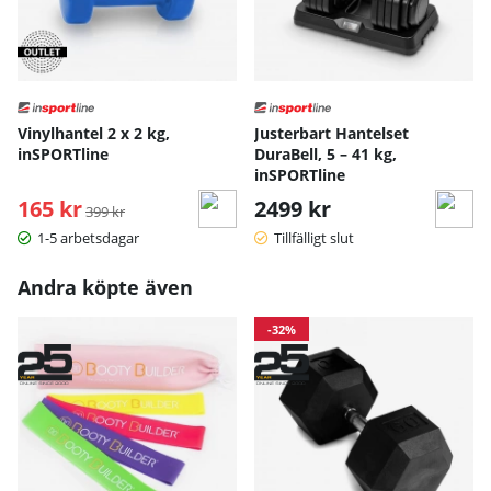
Vinylhantel 2 x 2 kg,
Justerbart Hantelset
inSPORTline
DuraBell, 5 – 41 kg,
inSPORTline
165 kr
Ordinarie pris:
2499 kr
399 kr
1-5 arbetsdagar
Tillfälligt slut
Andra köpte även
-32%