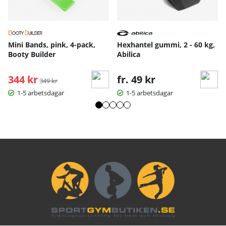
Mini Bands, pink, 4-pack,
Hexhantel gummi, 2 - 60 kg,
Booty Builder
Abilica
344 kr
Ordinarie pris:
fr. 49 kr
349 kr
1-5 arbetsdagar
1-5 arbetsdagar