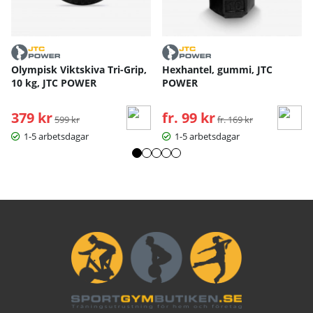
Olympisk Viktskiva Tri-Grip,
Hexhantel, gummi, JTC
10 kg, JTC POWER
POWER
379 kr
Ordinarie pris:
fr. 99 kr
Ordinarie pris:
599 kr
fr. 169 kr
1-5 arbetsdagar
1-5 arbetsdagar