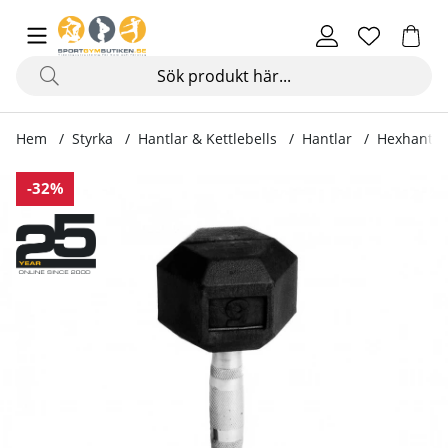
Hem
Styrka
Hantlar & Kettlebells
Hantlar
Hexhantel 
Produktbilder Hexhantel gummi, 2 - 60 kg
-32%