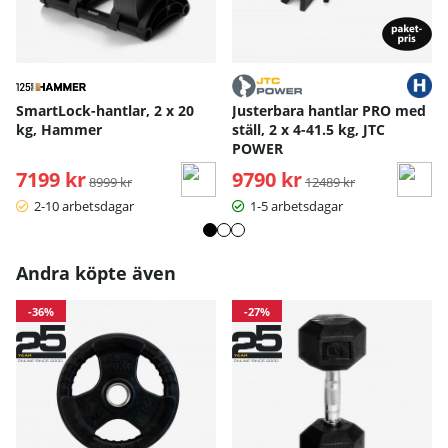
SmartLock-hantlar, 2 x 20
Justerbara hantlar PRO med
kg, Hammer
ställ, 2 x 4-41.5 kg, JTC
POWER
7199 kr
Ordinarie pris:
9790 kr
Ordinarie pris:
8999 kr
12489 kr
2-10 arbetsdagar
1-5 arbetsdagar
Andra köpte även
-36%
-27%