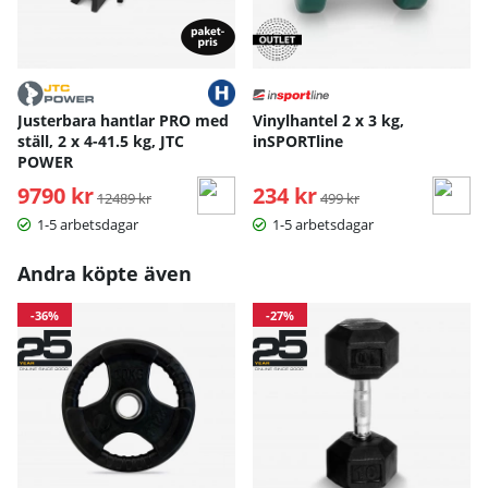
Justerbara hantlar PRO med
Vinylhantel 2 x 3 kg,
ställ, 2 x 4-41.5 kg, JTC
inSPORTline
POWER
9790 kr
Ordinarie pris:
234 kr
Ordinarie pris:
12489 kr
499 kr
1-5 arbetsdagar
1-5 arbetsdagar
Andra köpte även
-36%
-27%