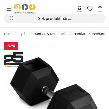
Hem
Styrka
Hantlar & Kettlebells
Hantlar
Hexhantel 
Produktbilder Hexhantel gummi, 2 - 60 kg
-32%