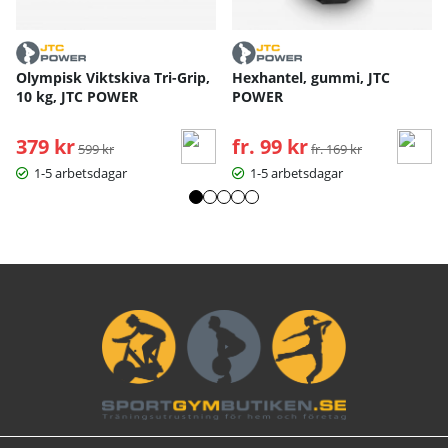
Olympisk Viktskiva Tri-Grip,
Hexhantel, gummi, JTC
10 kg, JTC POWER
POWER
379 kr
Ordinarie pris:
fr. 99 kr
Ordinarie pris:
599 kr
fr. 169 kr
1-5 arbetsdagar
1-5 arbetsdagar