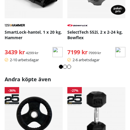
SmartLock-hantel, 1 x 20 kg,
SelectTech 552i, 2 x 2-24 kg,
Hammer
Bowflex
3439 kr
Ordinarie pris:
7199 kr
Ordinarie pris:
4299 kr
7999 kr
2-10 arbetsdagar
2-6 arbetsdagar
Andra köpte även
-36%
-27%