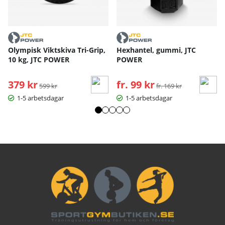
Olympisk Viktskiva Tri-Grip,
Hexhantel, gummi, JTC
10 kg, JTC POWER
POWER
379 kr
Ordinarie pris:
fr. 99 kr
Ordinarie pris:
599 kr
fr. 169 kr
1-5 arbetsdagar
1-5 arbetsdagar