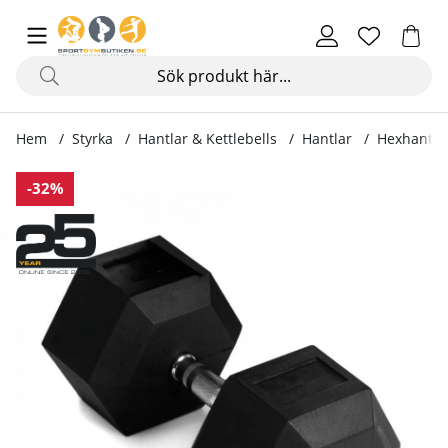
Hem
Styrka
Hantlar & Kettlebells
Hantlar
Hexhantel 
Produktbilder Hexhantel gummi, 2 - 60 kg
-32%