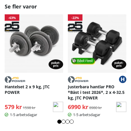
Se fler varor
-63%
-22%
Hantelset 2 x 9 kg, JTC
Justerbara hantlar PRO
POWER
*Bäst i test 2026*, 2 x 4-32.5
kg, JTC POWER
579 kr
Ordinarie pris:
6990 kr
Ordinarie pris:
1598 kr
8980 kr
1-5 arbetsdagar
1-5 arbetsdagar