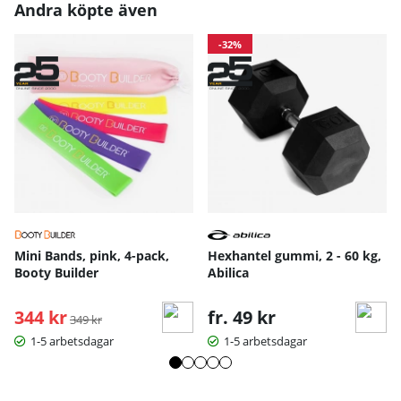
Andra köpte även
-32%
Mini Bands, pink, 4-pack,
Hexhantel gummi, 2 - 60 kg,
Booty Builder
Abilica
344 kr
Ordinarie pris:
fr. 49 kr
349 kr
1-5 arbetsdagar
1-5 arbetsdagar