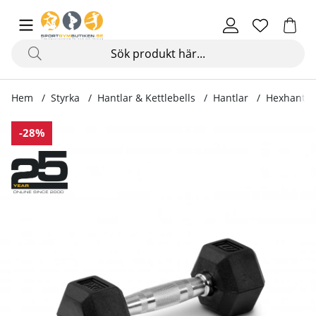
Hem
Styrka
Hantlar & Kettlebells
Hantlar
Hexhante
Produktbilder Hexhantel gummi
-28%