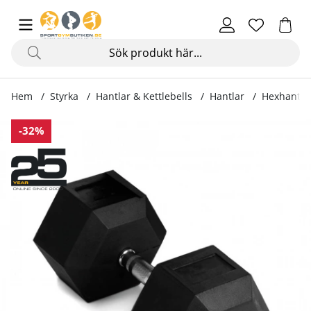
Hem
Styrka
Hantlar & Kettlebells
Hantlar
Hexhantel 
Produktbilder Hexhantel gummi, 2 - 60 kg
-32%