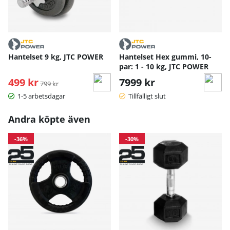
Hantelset 9 kg, JTC POWER
Hantelset Hex gummi, 10-
par: 1 - 10 kg, JTC POWER
499 kr
Ordinarie pris:
7999 kr
799 kr
1-5 arbetsdagar
Tillfälligt slut
Andra köpte även
-36%
-30%