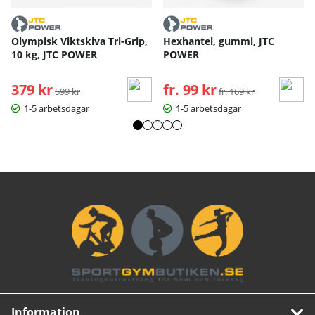
Olympisk Viktskiva Tri-Grip,
Hexhantel, gummi, JTC
10 kg, JTC POWER
POWER
379 kr
Ordinarie pris:
fr. 99 kr
Ordinarie pris:
599 kr
fr. 169 kr
1-5 arbetsdagar
1-5 arbetsdagar
Information