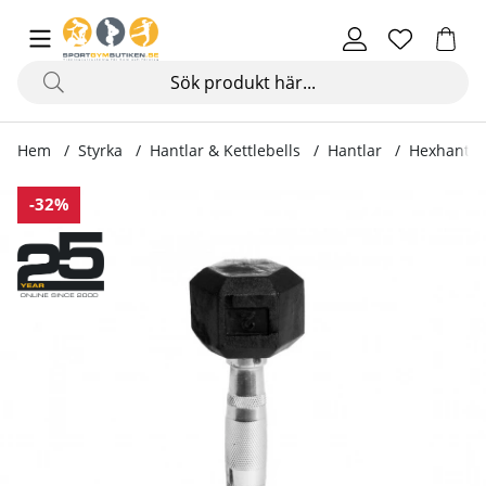
Hem
Styrka
Hantlar & Kettlebells
Hantlar
Hexhantel 
Produktbilder Hexhantel gummi, 2 - 60 kg
-32%