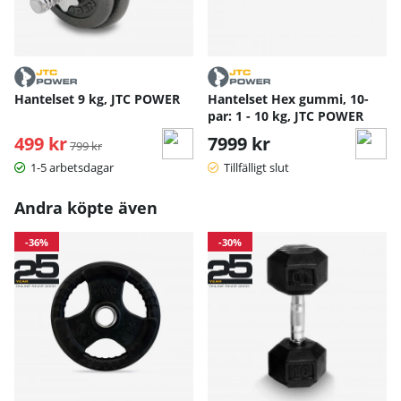
Hantelset 9 kg, JTC POWER
Hantelset Hex gummi, 10-
par: 1 - 10 kg, JTC POWER
499 kr
Ordinarie pris:
7999 kr
799 kr
1-5 arbetsdagar
Tillfälligt slut
Andra köpte även
-36%
-30%