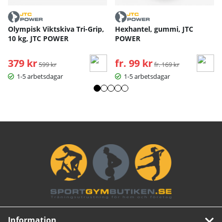
Olympisk Viktskiva Tri-Grip,
Hexhantel, gummi, JTC
10 kg, JTC POWER
POWER
379 kr
Ordinarie pris:
fr. 99 kr
Ordinarie pris:
599 kr
fr. 169 kr
1-5 arbetsdagar
1-5 arbetsdagar
Information