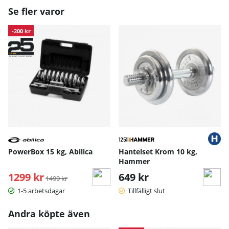
Se fler varor
-200 kr
PowerBox 15 kg, Abilica
Hantelset Krom 10 kg,
Hammer
1299 kr
Ordinarie pris:
649 kr
1499 kr
1-5 arbetsdagar
Tillfälligt slut
Andra köpte även