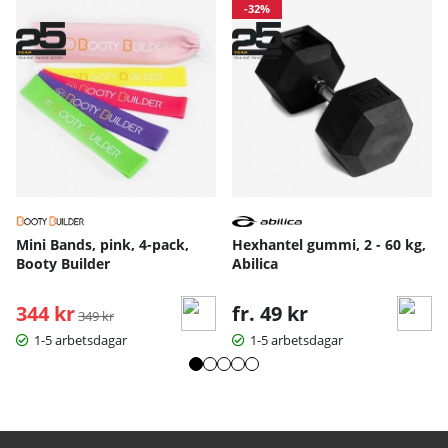
-32%
Mini Bands, pink, 4-pack,
Hexhantel gummi, 2 - 60 kg,
Booty Builder
Abilica
344 kr
Ordinarie pris:
fr. 49 kr
349 kr
1-5 arbetsdagar
1-5 arbetsdagar