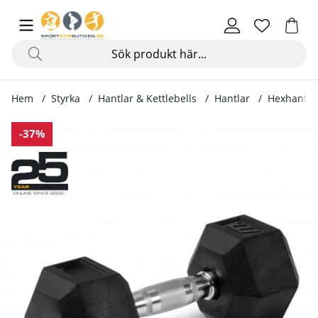
Hem
Styrka
Hantlar & Kettlebells
Hantlar
Hexhante
Produktbilder Hexhantel gummi
-37%