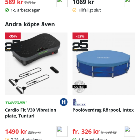
589 kr
Ordinarie pris:
1069 kr
749 kr
1-5 arbetsdagar
Tillfälligt slut
Andra köpte även
-35%
-52%
Cardio Fit V30 Vibration
Poolöverdrag Rörpool, Intex
plate, Tunturi
1490 kr
Ordinarie pris:
fr. 326 kr
Ordinarie pris:
2295 kr
fr. 699 kr
7-28 arbetsdagar
1-5 arbetsdagar