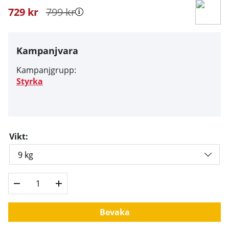
729
kr
799
kr
Kampanjvara
Kampanjgrupp:
Styrka
Vikt:
Bevaka