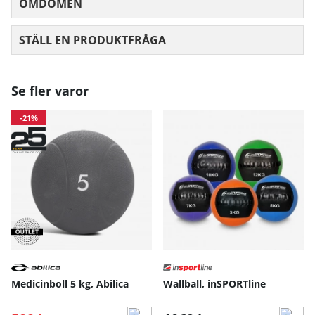
OMDÖMEN
MEDELBETYG 0 AV 5 ANTAL BETYG 0
STÄLL EN PRODUKTFRÅGA
Se fler varor
-21%
Medicinboll 5 kg, Abilica
Wallball, inSPORTline