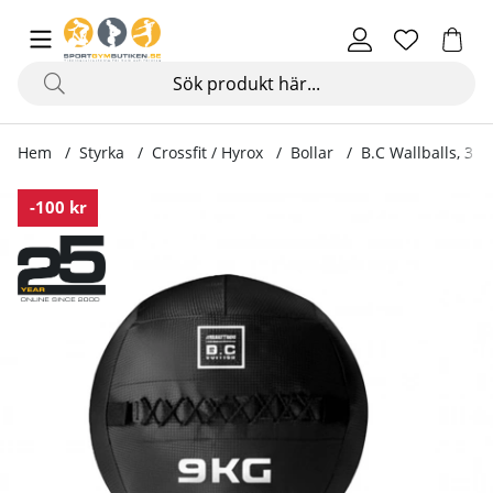
Hem
Styrka
Crossfit / Hyrox
Bollar
B.C Wallballs, 3 –
Produktbilder B.C Wallballs, 3 – 12 kg
-100 kr