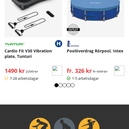
Cardio Fit V30 Vibration
Poolöverdrag Rörpool, Intex
plate, Tunturi
1490 kr
Ordinarie pris:
fr. 326 kr
Ordinarie pris:
2295 kr
fr. 699 kr
7-28 arbetsdagar
1-5 arbetsdagar