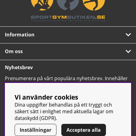
Information
Om oss
Nyhetsbrev
Prenumerera på vårt populära nyhetsbrev. Innehåller
tips, nyheter och våra allra bästa erbjudanden.
OK
Vi använder cookies
Dina uppgifter behandlas på ett tryggt och
säkert sätt i enlighet med aktuella lagar om
dataskydd (GDPR).
Inställningar
Acceptera alla
© Sport & Gym Butiken JTC AB |
Kontakta oss
| All rights reserved