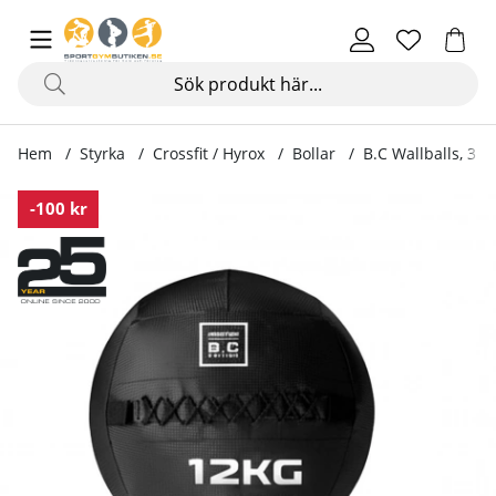
Hem
Styrka
Crossfit / Hyrox
Bollar
B.C Wallballs, 3 –
Produktbilder B.C Wallballs, 3 – 12 kg
-100 kr