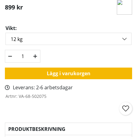
899
kr
Vikt:
Lägg i varukorgen
Leverans:
2-6 arbetsdagar
Artnr:
VA-68-502075
PRODUKTBESKRIVNING