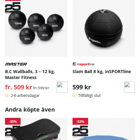
B.C Wallballs, 3 – 12 kg,
Slam Ball 8 kg, inSPORTline
Master Fitness
fr. 509 kr
Ordinarie pris:
599 kr
fr. 599 kr
2-6 arbetsdagar
Tillfälligt slut
Andra köpte även
-35%
-52%