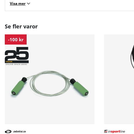
Visa mer
Se fler varor
-100 kr