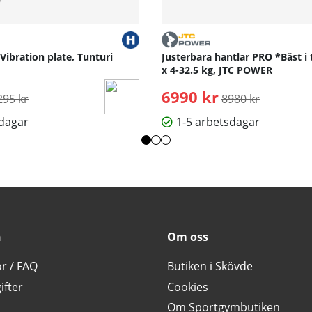
 Vibration plate, Tunturi
Justerbara hantlar PRO *Bäst i 
x 4-32.5 kg, JTC POWER
rdinarie pris:
6990 kr
Ordinarie pris:
295 kr
8980 kr
sdagar
1-5 arbetsdagar
n
Om oss
or / FAQ
Butiken i Skövde
ifter
Cookies
Om Sportgymbutiken