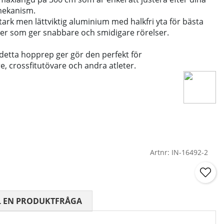
mekanism.
tark men lättviktig aluminium med halkfri yta för bästa
er som ger snabbare och smidigare rörelser.
etta hopprep ger gör den perfekt för
e, crossfitutövare och andra atleter.
Artnr:
IN-16492-2
 0 AV 5 ANTAL BETYG 0
L EN PRODUKTFRÅGA