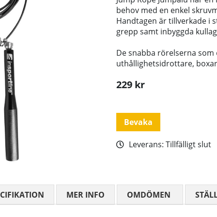
behov med en enkel skruv
Handtagen är tillverkade i s
grepp samt inbyggda kullag
De snabba rörelserna som d
uthållighetsidrottare, boxar
229
kr
Bevaka
Leverans:
Tillfälligt slut
CIFIKATION
MER INFO
OMDÖMEN
MEDELBETYG
STÄL