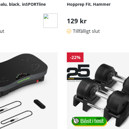
lu, black, inSPORTline
Hopprep Fit, Hammer
129 kr
lut
Tillfälligt slut
-22%