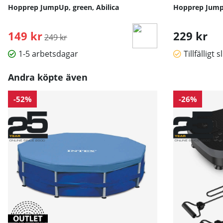
Hopprep JumpUp, green, Abilica
Hopprep Jumpa
149 kr
Ordinarie pris:
229 kr
249 kr
1-5 arbetsdagar
Tillfälligt s
Andra köpte även
-52%
-26%