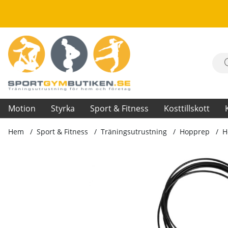
Motion
Styrka
Sport & Fitness
Kosttillskott
Hem
Sport & Fitness
Träningsutrustning
Hopprep
H
Produktbilder Hopprep Jumpalu, black