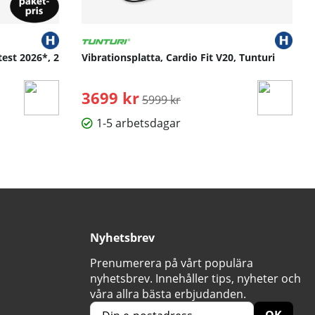
test 2026*, 2
Vibrationsplatta, Cardio Fit V20, Tunturi
3699 kr
Ordinarie pris:
5999 kr
1-5 arbetsdagar
Nyhetsbrev
Prenumerera på vårt populära
nyhetsbrev. Innehåller tips, nyheter och
våra allra bästa erbjudanden.
OK