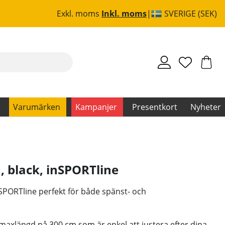
Exkl. moms
Inkl. moms
SVERIGE (SEK)
Varumärken
Kampanjer
Presentkort
Nyheter
, black
,
inSPORTline
SPORTline perfekt för både spänst- och
axlängd på 300 cm som är enkel att justera efter dina