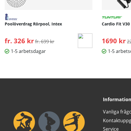
Poolöverdrag Rörpool, Intex
Cardio Fit V30
fr. 326 kr
Ordinarie pris:
1690 kr
O
fr. 699 kr
2
1-5 arbetsdagar
1-5 arbet
Informatio
Vanliga fråg
Kontaktuppg
Service