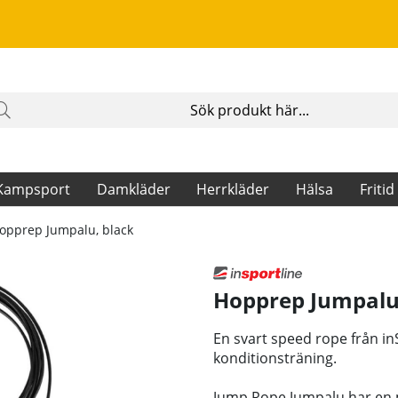
Kampsport
Damkläder
Herrkläder
Hälsa
Fritid
opprep Jumpalu, black
Hopprep Jumpalu
En svart speed rope från in
konditionsträning.
Jump Rope Jumpalu har en m