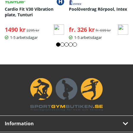
Cardio Fit V30 Vibration
Poolöverdrag Rörpool, Intex
plate, Tunturi
1490 kr
Ordinarie pris:
fr. 326 kr
Ordinarie pris:
2295 kr
fr. 699 kr
1-5 arbetsdagar
1-5 arbetsdagar
Information