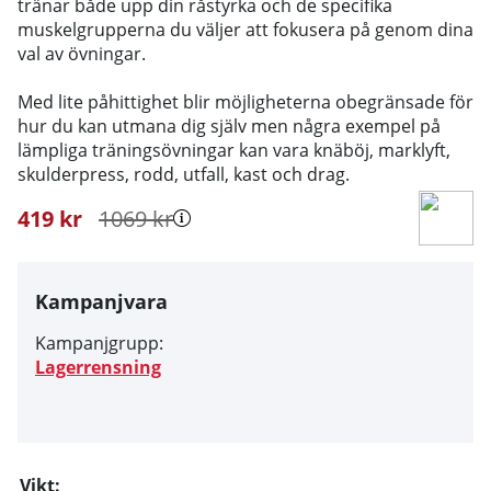
tränar både upp din råstyrka och de specifika
muskelgrupperna du väljer att fokusera på genom dina
val av övningar.
Med lite påhittighet blir möjligheterna obegränsade för
hur du kan utmana dig själv men några exempel på
lämpliga träningsövningar kan vara knäböj, marklyft,
skulderpress, rodd, utfall, kast och drag.
419
kr
1069
kr
Kampanjvara
Kampanjgrupp:
Lagerrensning
Vikt: