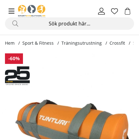
Hem
Sport & Fitness
Träningsutrustning
Crossfit
St
Produktbilder Strength Bag
-60%