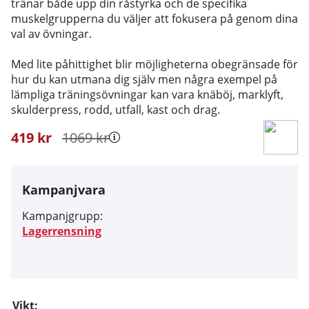
tränar både upp din råstyrka och de specifika
muskelgrupperna du väljer att fokusera på genom dina
val av övningar.
Med lite påhittighet blir möjligheterna obegränsade för
hur du kan utmana dig själv men några exempel på
lämpliga träningsövningar kan vara knäböj, marklyft,
skulderpress, rodd, utfall, kast och drag.
419
kr
1069
kr
Kampanjvara
Kampanjgrupp:
Lagerrensning
Vikt: