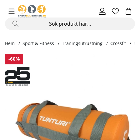
Hem
Sport & Fitness
Träningsutrustning
Crossfit
St
Produktbilder Strength Bag
-60%