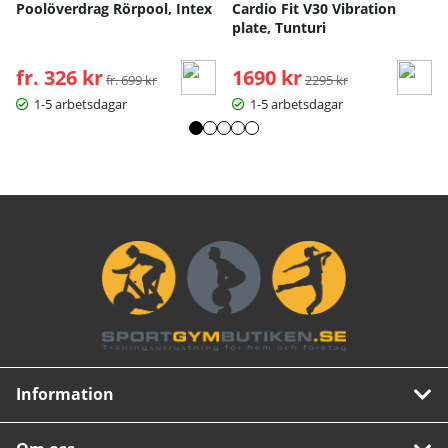
Poolöverdrag Rörpool, Intex
Cardio Fit V30 Vibration
plate, Tunturi
fr. 326 kr
Ordinarie pris:
1690 kr
Ordinarie pris:
fr. 699 kr
2295 kr
1-5 arbetsdagar
1-5 arbetsdagar
Information