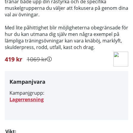
tränar både upp din råstyrka och de specifika
muskelgrupperna du väljer att fokusera på genom dina
val av övningar.
Med lite påhittighet blir möjligheterna obegränsade för
hur du kan utmana dig själv men några exempel på
lämpliga träningsövningar kan vara knäböj, marklyft,
skulderpress, rodd, utfall, kast och drag.
419
kr
1069
kr
Kampanjvara
Kampanjgrupp:
Lagerrensning
Vikt: