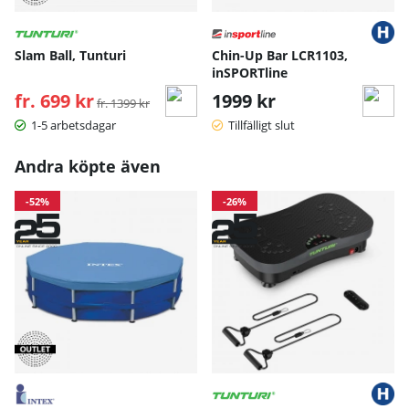
Slam Ball, Tunturi
Chin-Up Bar LCR1103,
inSPORTline
fr. 699 kr
Ordinarie pris:
1999 kr
fr. 1399 kr
1-5 arbetsdagar
Tillfälligt slut
Andra köpte även
-52%
-26%