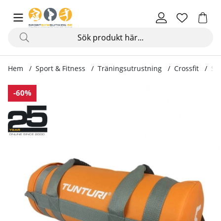
Hem
Sport & Fitness
Träningsutrustning
Crossfit
St
Produktbilder Strength Bag
-60%