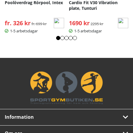
Poolöverdrag Rörpool, Intex
Cardio Fit V30 Vibration
plate, Tunturi
fr. 326 kr
Ordinarie pris:
1690 kr
Ordinarie pris:
fr. 699 kr
2295 kr
1-5 arbetsdagar
1-5 arbetsdagar
Information